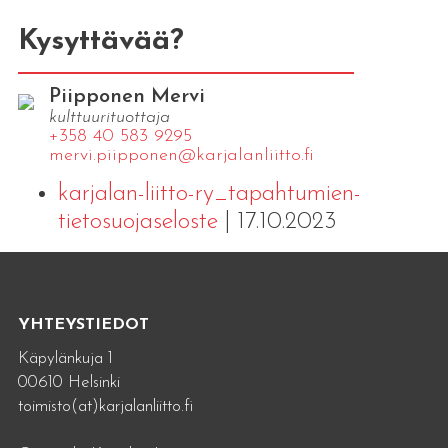
Kysyttävää?
Piipponen Mervi
kulttuurituottaja
+358 40 583 9295
mervi.​piipponen@​kar​jala​nlii​tto.​fi
karjalan-liitto-ry_tapahtumien-
tietosuojaseloste
| 17.10.2023
YHTEYSTIEDOT
Käpylänkuja 1
00610 Helsinki
toimisto(at)karjalanliitto.fi