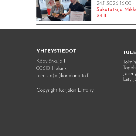
24.11.2026 16:00 -
Sukututkija Mikk
24.11.
YHTEYSTIEDOT
TUL
Käpylänkuja 1
Toimin
Tapah
00610 Helsinki
Jäseny
toimisto(at)karjalanliitto.fi
Liity 
Copyright Karjalan Liitto ry