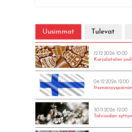
Uusimmat
Tulevat
12.12.2026 10:00 -
Karjalatalon joul
06.12.2026 12:00 
Itsenäisyyspäivän
30.11.2026 12:00 -
Talvisodan syttym