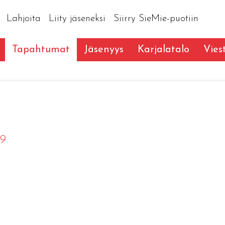
Lahjoita
Liity jäseneksi
Siirry SieMie-puotiin
Tapahtumat
Jäsenyys
Karjalatalo
Vies
19