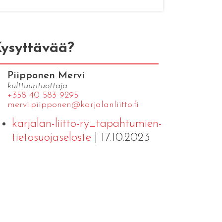
ysyttävää?
Piipponen Mervi
kulttuurituottaja
+358 40 583 9295
mervi.​piipponen@​kar​jala​nlii​tto.​fi
karjalan-liitto-ry_tapahtumien-
tietosuojaseloste
| 17.10.2023