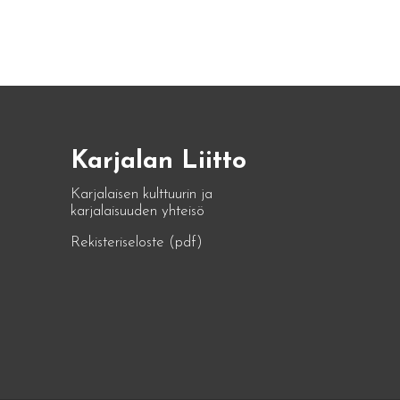
Karjalan Liitto
Karjalaisen kulttuurin ja
karjalaisuuden yhteisö
Rekisteriseloste (pdf)