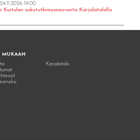
 24.11.2026 19:00
o Kuitulan sukututkimusneuvonta Karjalatalolla
E MUKAAN
ta
Karjalatalo
tumat
hteisöt
jäseneksi