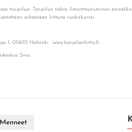
vaa tarjoilua. Tarjoilun takia ilmoittautuminen ennakkoo
rjestetään aiheeseen liittyvä ruokakurssi.
a 1, 00610 Helsinki. www.karjalanliitto.fi.
okeskus Sivis.
K
Menneet