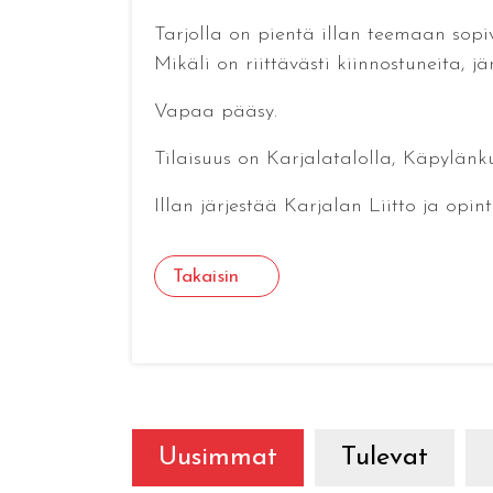
Tarjolla on pientä illan teemaan sopi
Mikäli on riittävästi kiinnostuneita, jä
Vapaa pääsy.
Tilaisuus on Karjalatalolla, Käpylänkuj
Illan järjestää Karjalan Liitto ja opint
Takaisin
Uusimmat
Tulevat