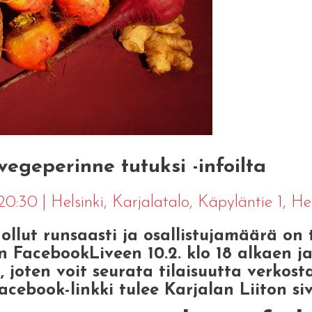
egeperinne tutuksi -infoilta
 20:30
|
Helsinki
, Karjalatalo, Käpyläntie 1, Hel
ollut runsaasti ja osallistujamäärä on 
n FacebookLiveen 10.2. klo 18 alkaen ja
 joten voit seurata tilaisuutta verkost
cebook-linkki tulee Karjalan Liiton siv