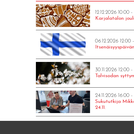
12.12.2026 10:00 -
Karjalatalon joul
06.12.2026 12:00 
Itsenäisyyspäivän
30.11.2026 12:00 -
Talvisodan syttym
24.11.2026 16:00 -
Sukututkija Mikk
24.11.