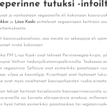
perinne tutuksi -infoilta
uvat jo vanhastaan vegaaneille eli kokonaan kasvisruok
okkoi
ja
Liisa Kaski
esittelevät vegaaniseen keittiöön sov
itsemuksesta.
t kasvisruokavalioon, osa meistä on sekasyöjiä eli sy
uneet niistä kokonaan.
kä FM Liisa Kaski ovat tehneet Perinnevegeä-kirjan, jo
yksynä Valtion tiedonjulkistamispalkinnolla. Teoksessa es
n vegaanisia. Sellaisia ovat esimerkiksi paastoajan ruu
a, viljaa ja kasviöljyjä. Kirjoittajat ovat löytäneet luku
he ovat myös soveltaneet kasvispohjaisten ruoka-aineste
jan tekijät kertovat karjalaisista kasvisperinneruoista u
-aineilla voi korvata eläinperäisiä aineksia, millainen
on hyvä tietää esimerkiksi paastoaikaa tai vegaaniruoka