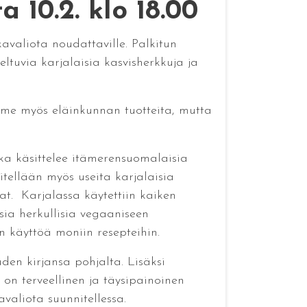
 10.2. klo 18.00
avaliota noudattaville. Palkitun
eltuvia karjalaisia kasvisherkkuja ja
ömme myös eläinkunnan tuotteita, mutta
ka käsittelee itämerensuomalaisia
itellään myös useita karjalaisia
at. Karjalassa käytettiin kaiken
isia herkullisia vegaaniseen
n käyttöä moniin resepteihin.
uden kirjansa pohjalta. Lisäksi
 on terveellinen ja täysipainoinen
valiota suunnitellessa.