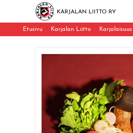
KARJALAN LIITTO RY
Etusivu
Karjalan Liitto
Karjalaisuus