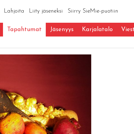
Lahjoita
Liity jäseneksi
Siirry SieMie-puotiin
Tapahtumat
Jäsenyys
Karjalatalo
Vies