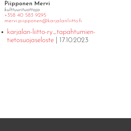
Piipponen Mervi
kulttuurituottaja
+358 40 583 9295
mervi.​piipponen@​kar​jala​nlii​tto.​fi
karjalan-liitto-ry_tapahtumien-
tietosuojaseloste
| 17.10.2023