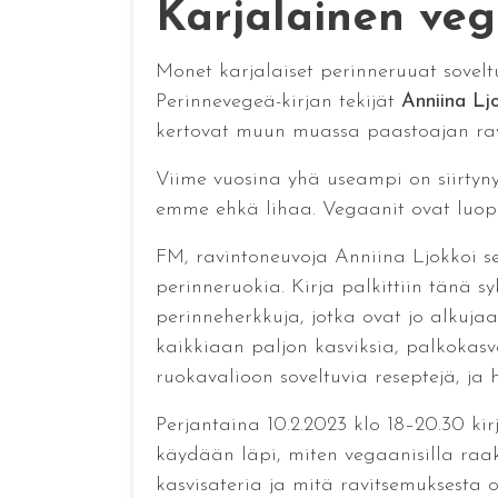
Karjalainen vege
Monet karjalaiset perinneruuat sovelt
Perinnevegeä-kirjan tekijät
Anniina Lj
kertovat muun muassa paastoajan rav
Viime vuosina yhä useampi on siirtyny
emme ehkä lihaa. Vegaanit ovat luop
FM, ravintoneuvoja Anniina Ljokkoi se
perinneruokia. Kirja palkittiin tänä s
perinneherkkuja, jotka ovat jo alkujaa
kaikkiaan paljon kasviksia, palkokasvej
ruokavalioon soveltuvia reseptejä, ja 
Perjantaina 10.2.2023 klo 18–20.30 kir
käydään läpi, miten vegaanisilla raaka
kasvisateria ja mitä ravitsemuksesta 