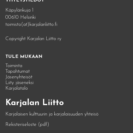
YHTEYSTIEDOT
Käpylänkuja 1
00610 Helsinki
toimisto(at)karjalanliitto.fi
Copyright Karjalan Liitto ry
TULE MUKAAN
Toiminta
Tapahtumat
Jäsenyhteisöt
Liity jäseneksi
Karjalatalo
Karjalan Liitto
Karjalaisen kulttuurin ja karjalaisuuden yhteisö
Rekisteriseloste (pdf)