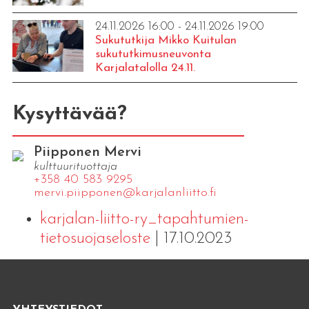
24.11.2026 16:00 - 24.11.2026 19:00
Sukututkija Mikko Kuitulan
sukututkimusneuvonta
Karjalatalolla 24.11.
Kysyttävää?
Piipponen Mervi
kulttuurituottaja
+358 40 583 9295
mervi.​piipponen@​kar​jala​nlii​tto.​fi
karjalan-liitto-ry_tapahtumien-
tietosuojaseloste
| 17.10.2023