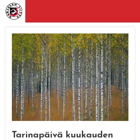
Tarinapäivä kuukauden