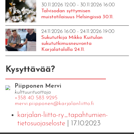
30.11.2026 12:00 - 30.11.2026 16:00
Talvisodan syttymisen
muistotilaisuus Helsingissä 30.11.
24.11.2026 16:00 - 24.11.2026 19:00
Sukututkija Mikko Kuitulan
sukututkimusneuvonta
Karjalatalolla 24.11.
Kysyttävää?
Piipponen Mervi
kulttuurituottaja
+358 40 583 9295
mervi.​piipponen@​kar​jala​nlii​tto.​fi
karjalan-liitto-ry_tapahtumien-
tietosuojaseloste
| 17.10.2023