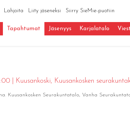
Lahjoita
Liity jäseneksi
Siirry SieMie-puotiin
Tapahtumat
Jäsenyys
Karjalatalo
Vies
15:00
|
Kuusankoski
, Kuusankosken seurakunta
ina. Kuusankosken Seurakuntatalo, Vanha Seurakuntata