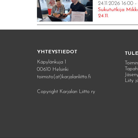
24.11.2026 16:00 -
Sukututkija Mikk
24.11.
YHTEYSTIEDOT
TUL
Käpylänkuja 1
Toimin
Tapah
00610 Helsinki
Jäseny
toimisto(at)karjalanliitto.fi
Liity 
Copyright Karjalan Liitto ry