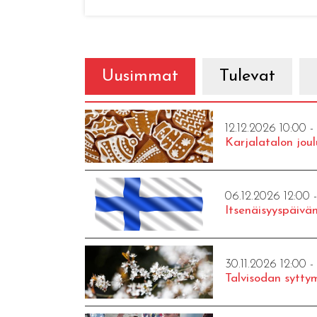
Uusimmat
Tulevat
12.12.2026 10:00 -
Karjalatalon joul
06.12.2026 12:00 
Itsenäisyyspäivän
30.11.2026 12:00 -
Talvisodan syttym