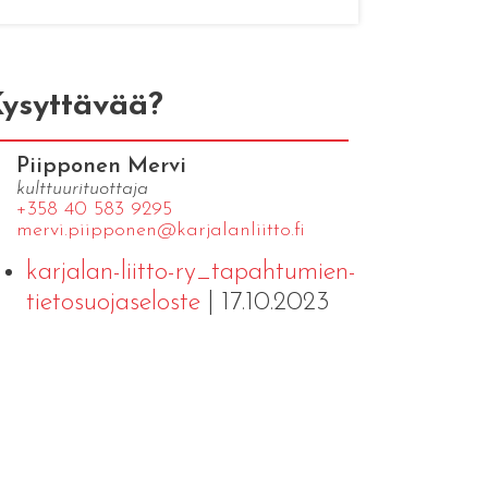
ysyttävää?
Piipponen Mervi
kulttuurituottaja
+358 40 583 9295
mervi.​piipponen@​kar​jala​nlii​tto.​fi
karjalan-liitto-ry_tapahtumien-
tietosuojaseloste
| 17.10.2023