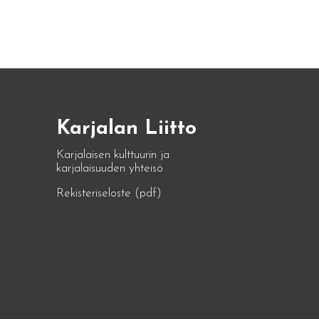
Karjalan Liitto
Karjalaisen kulttuurin ja
karjalaisuuden yhteisö
Rekisteriseloste (pdf)