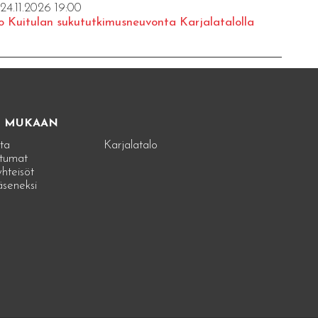
 24.11.2026 19:00
o Kuitulan sukututkimusneuvonta Karjalatalolla
E MUKAAN
ta
Karjalatalo
tumat
hteisöt
jäseneksi