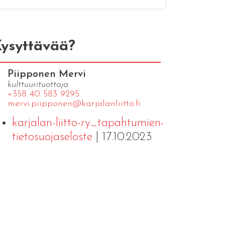
ysyttävää?
Piipponen Mervi
kulttuurituottaja
+358 40 583 9295
mervi.​piipponen@​kar​jala​nlii​tto.​fi
karjalan-liitto-ry_tapahtumien-
tietosuojaseloste
| 17.10.2023