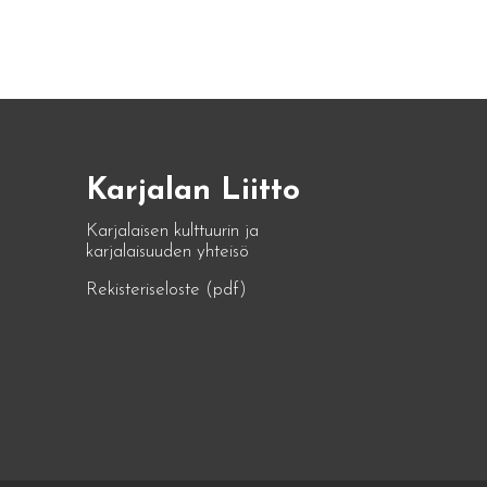
Karjalan Liitto
Karjalaisen kulttuurin ja
karjalaisuuden yhteisö
Rekisteriseloste (pdf)