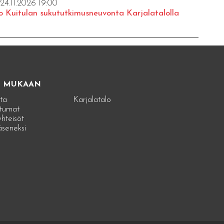
 24.11.2026 19:00
o Kuitulan sukututkimusneuvonta Karjalatalolla
E MUKAAN
ta
Karjalatalo
tumat
hteisöt
jäseneksi