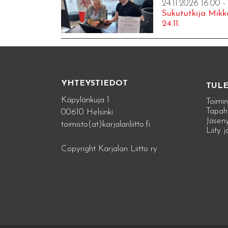
24.11.2026 16:00 -
Sukututkija Mikk
24.11.
YHTEYSTIEDOT
TUL
Käpylänkuja 1
Toimin
Tapah
00610 Helsinki
Jäseny
toimisto(at)karjalanliitto.fi
Liity 
Copyright Karjalan Liitto ry