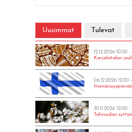
Uusimmat
Tulevat
12.12.2026 10:00 -
Karjalatalon joul
06.12.2026 12:00 
Itsenäisyyspäivän
30.11.2026 12:00 -
Talvisodan syttym