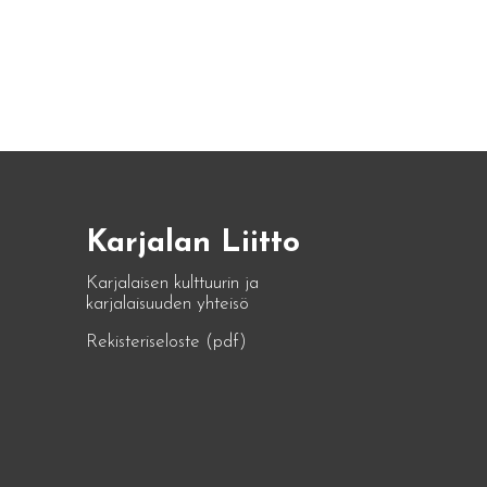
Karjalan Liitto
Karjalaisen kulttuurin ja
karjalaisuuden yhteisö
Rekisteriseloste (pdf)