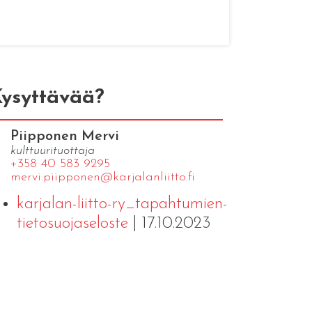
ysyttävää?
Piipponen Mervi
kulttuurituottaja
+358 40 583 9295
mervi.​piipponen@​kar​jala​nlii​tto.​fi
karjalan-liitto-ry_tapahtumien-
tietosuojaseloste
| 17.10.2023