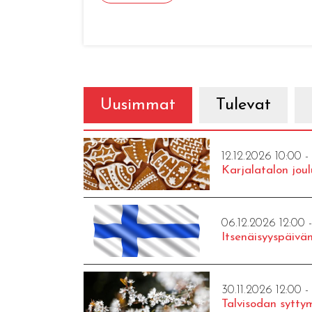
Uusimmat
Tulevat
12.12.2026 10:00 -
Karjalatalon joul
06.12.2026 12:00 
Itsenäisyyspäivän
30.11.2026 12:00 -
Talvisodan syttym