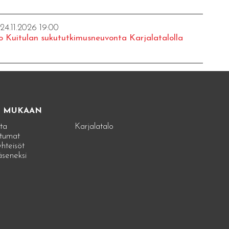
 24.11.2026 19:00
o Kuitulan sukututkimusneuvonta Karjalatalolla
E MUKAAN
ta
Karjalatalo
tumat
hteisöt
jäseneksi