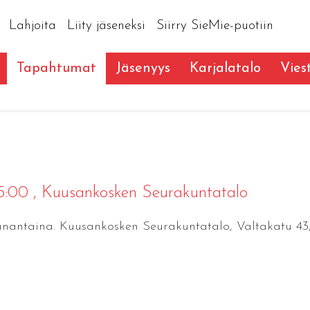
Lahjoita
Liity jäseneksi
Siirry SieMie-puotiin
Tapahtumat
Jäsenyys
Karjalatalo
Vies
15:00
, Kuusankosken Seurakuntatalo
aanantaina. Kuusankosken Seurakuntatalo, Valtakatu 43