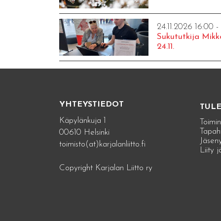
24.11.2026 16:00 -
Sukututkija Mikk
24.11.
YHTEYSTIEDOT
TUL
Käpylänkuja 1
Toimin
Tapah
00610 Helsinki
Jäseny
toimisto(at)karjalanliitto.fi
Liity 
Copyright Karjalan Liitto ry