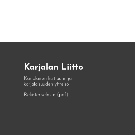
Karjalan Liitto
Karjalaisen kulttuurin ja
karjalaisuuden yhteisö
Rekisteriseloste (pdf)