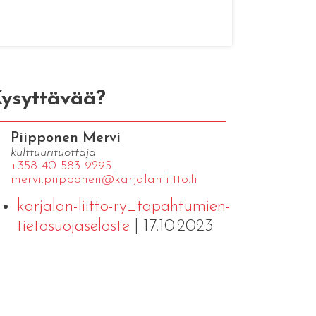
ysyttävää?
Piipponen Mervi
kulttuurituottaja
+358 40 583 9295
mervi.​piipponen@​kar​jala​nlii​tto.​fi
karjalan-liitto-ry_tapahtumien-
tietosuojaseloste
| 17.10.2023