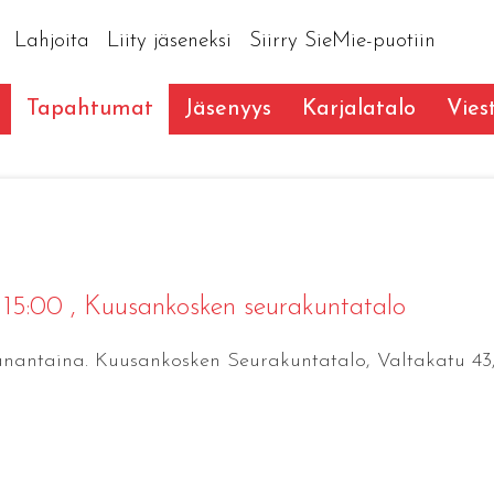
Lahjoita
Liity jäseneksi
Siirry SieMie-puotiin
Tapahtumat
Jäsenyys
Karjalatalo
Vies
 15:00
, Kuusankosken seurakuntatalo
aanantaina. Kuusankosken Seurakuntatalo, Valtakatu 43