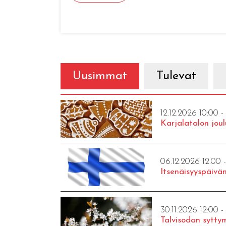
Uusimmat
Tulevat
12.12.2026 10:00 -
Karjalatalon joul
06.12.2026 12:00 
Itsenäisyyspäivän
30.11.2026 12:00 -
Talvisodan syttym