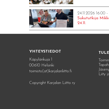
24.11.2026 16:00 -
Sukututkija Mikk
24.11.
YHTEYSTIEDOT
TUL
Käpylänkuja 1
Toimin
Tapah
00610 Helsinki
Jäseny
toimisto(at)karjalanliitto.fi
Liity 
Copyright Karjalan Liitto ry