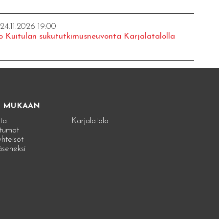
 24.11.2026 19:00
o Kuitulan sukututkimusneuvonta Karjalatalolla
E MUKAAN
ta
Karjalatalo
tumat
hteisöt
jäseneksi