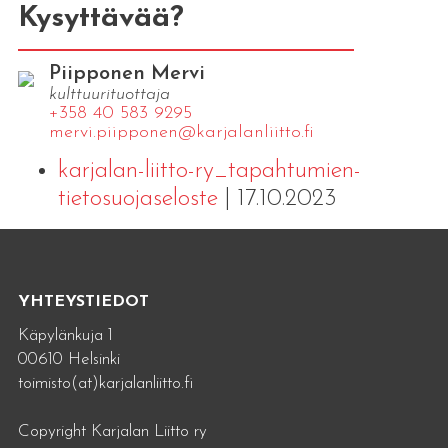
Kysyttävää?
Piipponen Mervi
kulttuurituottaja
+358 40 583 9295
mervi.​piipponen@​kar​jala​nlii​tto.​fi
karjalan-liitto-ry_tapahtumien-
tietosuojaseloste
| 17.10.2023
YHTEYSTIEDOT
Käpylänkuja 1
00610 Helsinki
toimisto(at)karjalanliitto.fi
Copyright Karjalan Liitto ry