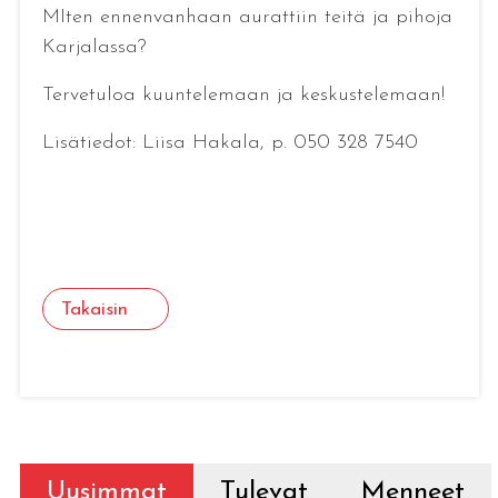
MIten ennenvanhaan aurattiin teitä ja pihoja
Karjalassa?
Tervetuloa kuuntelemaan ja keskustelemaan!
Lisätiedot: Liisa Hakala, p. 050 328 7540
Takaisin
Uusimmat
Tulevat
Menneet