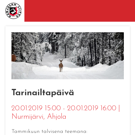
Tarinailtapäivä
20.01.2019 15:00 - 20.01.2019 16:00
|
Nurmijärvi
, Ahjola
Tammikuun talvisena teemana: