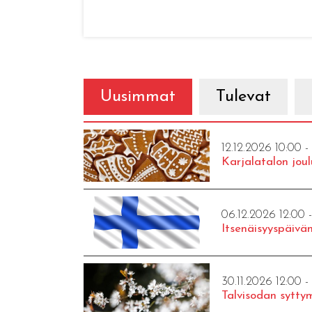
Uusimmat
Tulevat
12.12.2026 10:00 -
Karjalatalon joul
06.12.2026 12:00 
Itsenäisyyspäivän
30.11.2026 12:00 -
Talvisodan syttym