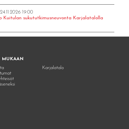
 24.11.2026 19:00
o Kuitulan sukututkimusneuvonta Karjalatalolla
E MUKAAN
ta
Karjalatalo
tumat
hteisöt
jäseneksi