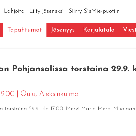
Lahjoita
Liity jäseneksi
Siirry SieMie-puotiin
Tapahtumat
Jäsenyys
Karjalatalo
Vies
an Pohjansalissa torstaina 29.9. 
 19:00
|
Oulu
, Aleksinkulma
a torstaina 29.9. klo 17.00. Mervi-Marja Mero: Muolaa