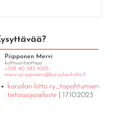
ysyttävää?
Piipponen Mervi
kulttuurituottaja
+358 40 583 9295
mervi.​piipponen@​kar​jala​nlii​tto.​fi
karjalan-liitto-ry_tapahtumien-
tietosuojaseloste
| 17.10.2023