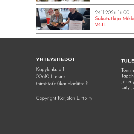
24.11.2026 16:00 -
Sukututkija Mikk
24.11.
YHTEYSTIEDOT
TUL
Käpylänkuja 1
Toimin
Tapah
00610 Helsinki
Jäseny
toimisto(at)karjalanliitto.fi
Liity 
Copyright Karjalan Liitto ry