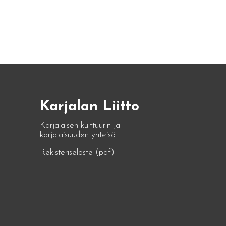
Karjalan Liitto
Karjalaisen kulttuurin ja
karjalaisuuden yhteisö
Rekisteriseloste (pdf)