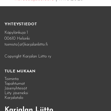
YHTEYSTIEDOT
Käpylänkuja 1
00610 Helsinki
toimisto(at)karjalanliitto.fi
Copyright Karjalan Liitto ry
TULE MUKAAN
Toiminta
Tapahtumat
Jäsenyhteisöt
Liity jäseneksi
Karjalatalo
Karjalan Liitto