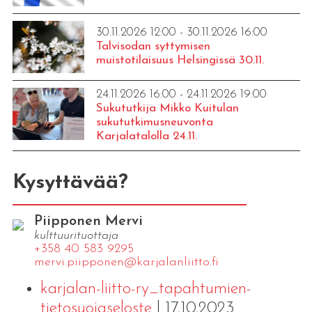
30.11.2026 12:00 - 30.11.2026 16:00
Talvisodan syttymisen
muistotilaisuus Helsingissä 30.11.
24.11.2026 16:00 - 24.11.2026 19:00
Sukututkija Mikko Kuitulan
sukututkimusneuvonta
Karjalatalolla 24.11.
Kysyttävää?
Piipponen Mervi
kulttuurituottaja
+358 40 583 9295
mervi.​piipponen@​kar​jala​nlii​tto.​fi
karjalan-liitto-ry_tapahtumien-
tietosuojaseloste
| 17.10.2023