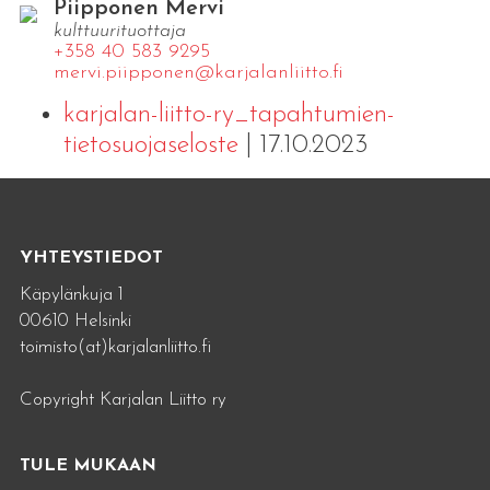
Piipponen Mervi
kulttuurituottaja
+358 40 583 9295
mervi.​piipponen@​kar​jala​nlii​tto.​fi
karjalan-liitto-ry_tapahtumien-
tietosuojaseloste
| 17.10.2023
YHTEYSTIEDOT
Käpylänkuja 1
00610 Helsinki
toimisto(at)karjalanliitto.fi
Copyright Karjalan Liitto ry
TULE MUKAAN