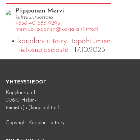
Piipponen Mervi
kulttuurituottaja
+358 40 583 9295
mervi.​piipponen@​kar​jala​nlii​tto.​fi
karjalan-liitto-ry_tapahtumien-
tietosuojaseloste
| 17.10.2023
YHTEYSTIEDOT
Käpylänkuja 1
00610 Helsinki
toimisto(at)karjalanliitto.fi
Copyright Karjalan Liitto ry