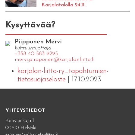
Karjalatalolla 24.11.
Kysyttävää?
Piipponen Mervi
kulttuurituottaja
+358 40 583 9295
mervi.​piipponen@​kar​jala​nlii​tto.​fi
karjalan-liitto-ry_tapahtumien-
tietosuojaseloste
| 17.10.2023
YHTEYSTIEDOT
Käpylänkuja 1
00610 Helsinki