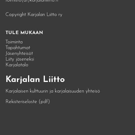
toimisto(at)karjalanliitto.fi
Copyright Karjalan Liitto ry
TULE MUKAAN
Toiminta
Tapahtumat
Jäsenyhteisöt
Liity jäseneksi
Karjalatalo
Karjalan Liitto
Karjalaisen kulttuurin ja karjalaisuuden yhteisö
Rekisteriseloste (pdf)