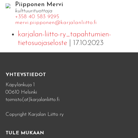
Piipponen Mervi
kulttuurituottaja
+358 40 583 9295
mervi.​piipponen@​kar​jala​nlii​tto.​fi
karjalan-liitto-ry_tapahtumien-
tietosuojaseloste
| 17.10.2023
YHTEYSTIEDOT
Käpylänkuja 1
00610 Helsinki
toimisto(at)karjalanliitto.fi
Copyright Karjalan Liitto ry
TULE MUKAAN