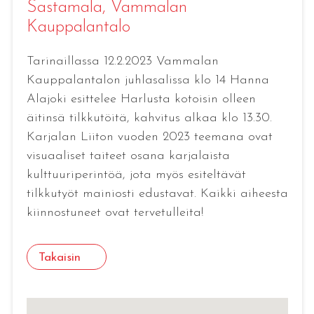
Sastamala
, Vammalan
Kauppalantalo
Tarinaillassa 12.2.2023 Vammalan
Kauppalantalon juhlasalissa klo 14 Hanna
Alajoki esittelee Harlusta kotoisin olleen
äitinsä tilkkutöitä, kahvitus alkaa klo 13.30.
Karjalan Liiton vuoden 2023 teemana ovat
visuaaliset taiteet osana karjalaista
kulttuuriperintöä, jota myös esiteltävät
tilkkutyöt mainiosti edustavat. Kaikki aiheesta
kiinnostuneet ovat tervetulleita!
Takaisin