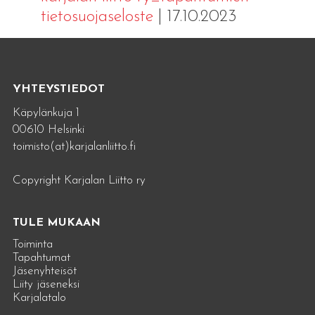
tietosuojaseloste
| 17.10.2023
YHTEYSTIEDOT
Käpylänkuja 1
00610 Helsinki
toimisto(at)karjalanliitto.fi
Copyright Karjalan Liitto ry
TULE MUKAAN
Toiminta
Tapahtumat
Jäsenyhteisöt
Liity jäseneksi
Karjalatalo