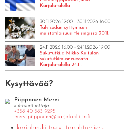
Karjalatalolla
30.11.2026 12:00 - 30.11.2026 16:00
Talvisodan syttymisen
muistotilaisuus Helsingissä 30.11.
24.11.2026 16:00 - 24.11.2026 19:00
Sukututkija Mikko Kuitulan
sukututkimusneuvonta
Karjalatalolla 24.11.
Kysyttävää?
Piipponen Mervi
kulttuurituottaja
+358 40 583 9295
mervi.​piipponen@​kar​jala​nlii​tto.​fi
karjalan-liitto-ry_tapahtumien-