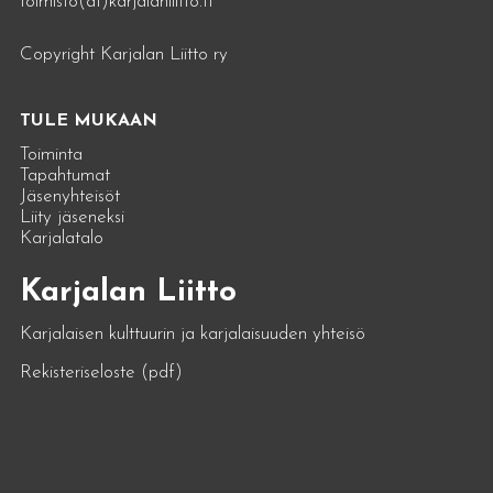
toimisto(at)karjalanliitto.fi
Copyright Karjalan Liitto ry
TULE MUKAAN
Toiminta
Tapahtumat
Jäsenyhteisöt
Liity jäseneksi
Karjalatalo
Karjalan Liitto
Karjalaisen kulttuurin ja karjalaisuuden yhteisö
Rekisteriseloste (pdf)