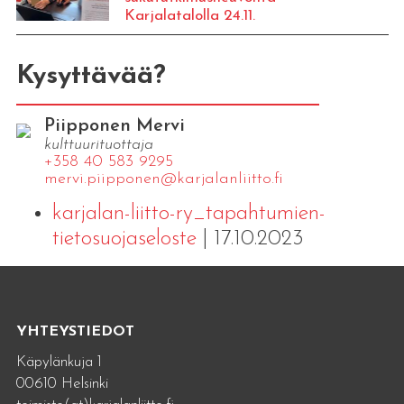
Karjalatalolla 24.11.
Kysyttävää?
Piipponen Mervi
kulttuurituottaja
+358 40 583 9295
mervi.​piipponen@​kar​jala​nlii​tto.​fi
karjalan-liitto-ry_tapahtumien-
tietosuojaseloste
| 17.10.2023
YHTEYSTIEDOT
Käpylänkuja 1
00610 Helsinki