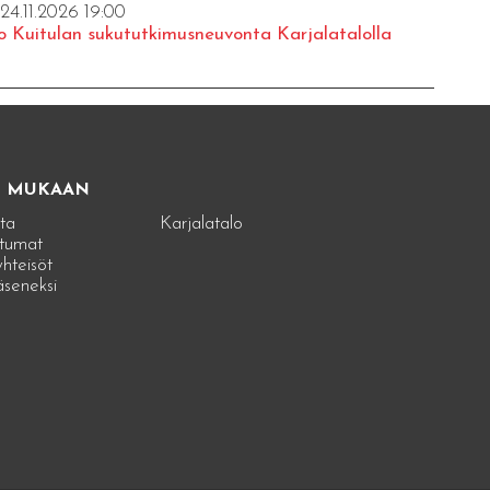
 24.11.2026 19:00
o Kuitulan sukututkimusneuvonta Karjalatalolla
E MUKAAN
ta
Karjalatalo
tumat
hteisöt
jäseneksi