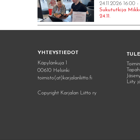
24.11.2026 16:00 -
Sukututkija Mikk
24.11.
YHTEYSTIEDOT
TUL
Käpylänkuja 1
Toimin
Tapah
00610 Helsinki
Jäseny
toimisto(at)karjalanliitto.fi
Liity 
Copyright Karjalan Liitto ry