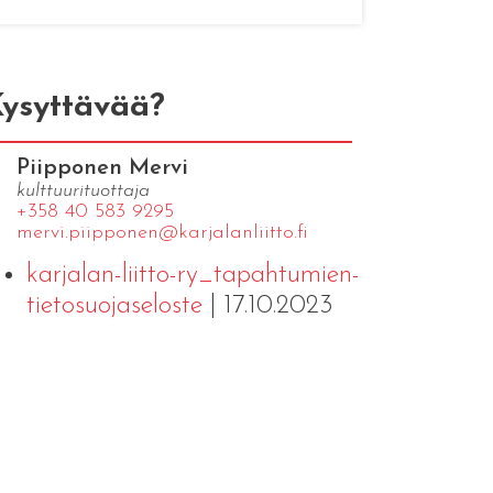
ysyttävää?
Piipponen Mervi
kulttuurituottaja
+358 40 583 9295
mervi.​piipponen@​kar​jala​nlii​tto.​fi
karjalan-liitto-ry_tapahtumien-
tietosuojaseloste
| 17.10.2023