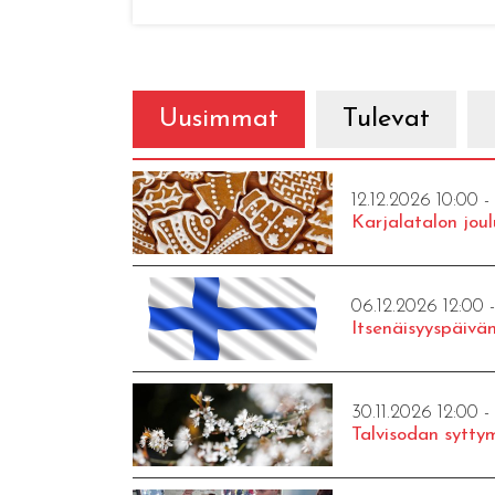
Uusimmat
Tulevat
12.12.2026 10:00 -
Karjalatalon joul
06.12.2026 12:00 
Itsenäisyyspäivän
30.11.2026 12:00 -
Talvisodan syttym