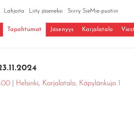
Lahjoita
Liity jäseneksi
Siirry SieMie-puotiin
Tapahtumat
Jäsenyys
Karjalatalo
Vies
23.11.2024
23:00
|
Helsinki
, Karjalatalo, Käpylänkuja 1