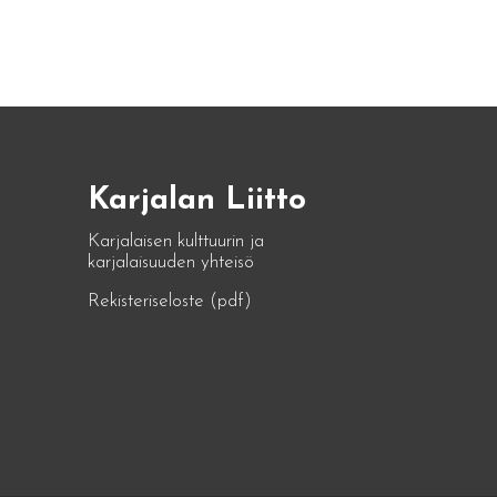
Karjalan Liitto
Karjalaisen kulttuurin ja
karjalaisuuden yhteisö
Rekisteriseloste (pdf)