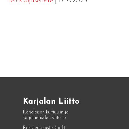
tietosuojaseloste
| 17.10.2023
Karjalan Liitto
Karjalaisen kulttuurin ja
karjalaisuuden yhteisö
Rekisteriseloste (pdf)