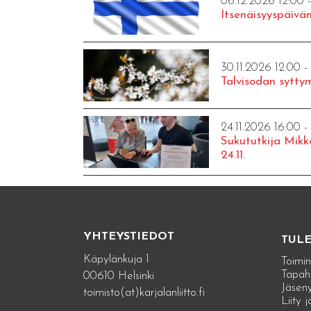
06.12.2026 12:00 
Itsenäisyyspäivän
30.11.2026 12:00 -
Talvisodan syttym
24.11.2026 16:00 -
Sukututkija Mikk
24.11.
YHTEYSTIEDOT
TUL
Käpylänkuja 1
Toimin
Tapah
00610 Helsinki
Jäseny
toimisto(at)karjalanliitto.fi
Liity 