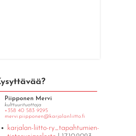
ysyttävää?
Piipponen Mervi
kulttuurituottaja
+358 40 583 9295
mervi.​piipponen@​kar​jala​nlii​tto.​fi
karjalan-liitto-ry_tapahtumien-