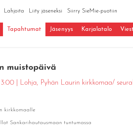
Lahjoita
Liity jäseneksi
Siirry SieMie-puotiin
Tapahtumat
Jäsenyys
Karjalatalo
Vies
n muistopäivä
 13:00
|
Lohja
, Pyhän Laurin kirkkomaa/ seur
n kirkkomaalle
ellot Sankarihautausmaan tuntumassa