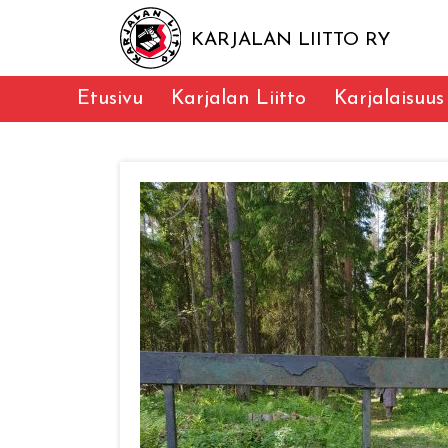
KARJALAN LIITTO RY
Etusivu
Karjalan Liitto
Karjalaisuus