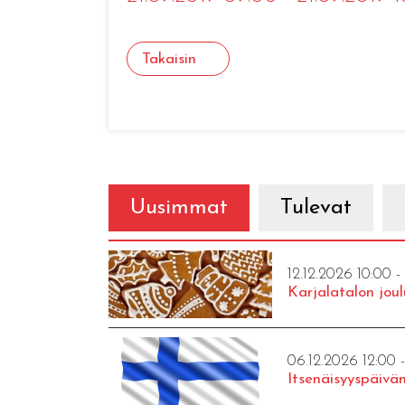
Takaisin
Uusimmat
Tulevat
12.12.2026 10:00 -
Karjalatalon joul
06.12.2026 12:00 
Itsenäisyyspäivän