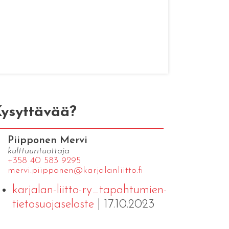
ysyttävää?
Piipponen Mervi
kulttuurituottaja
+358 40 583 9295
mervi.​piipponen@​kar​jala​nlii​tto.​fi
karjalan-liitto-ry_tapahtumien-
tietosuojaseloste
| 17.10.2023