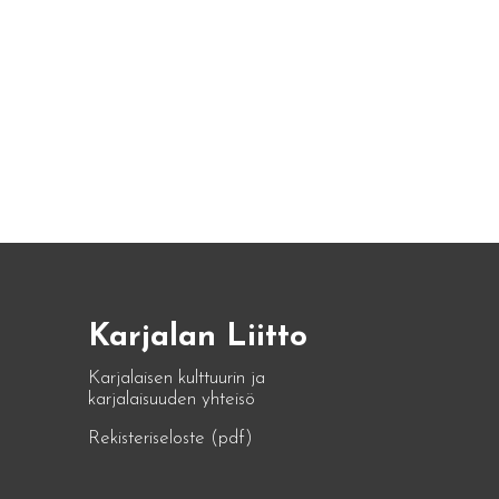
Karjalan Liitto
Karjalaisen kulttuurin ja
karjalaisuuden yhteisö
Rekisteriseloste (pdf)