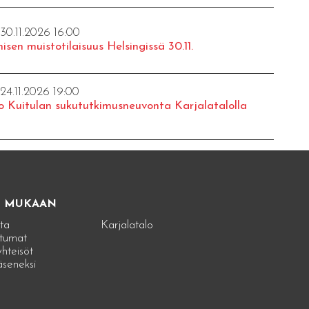
 30.11.2026 16:00
isen muistotilaisuus Helsingissä 30.11.
 24.11.2026 19:00
o Kuitulan sukututkimusneuvonta Karjalatalolla
E MUKAAN
ta
Karjalatalo
tumat
hteisöt
jäseneksi