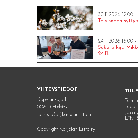
30.11.2026 12:00 -
Talvisodan syttym
24.11.2026 16:00 -
Sukututkija Mikk
24.11.
YHTEYSTIEDOT
TUL
Käpylänkuja 1
Toimin
Tapah
00610 Helsinki
Jäseny
toimisto(at)karjalanliitto.fi
Liity 
Copyright Karjalan Liitto ry