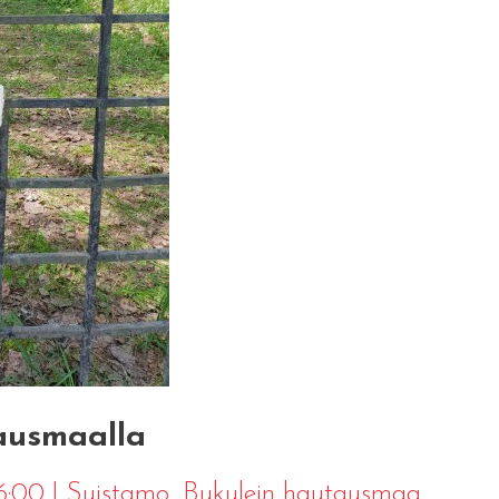
ausmaalla
16:00
|
Suistamo
, Bukulein hautausmaa