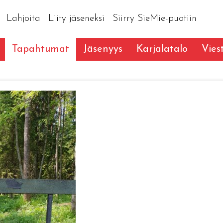
Lahjoita
Liity jäseneksi
Siirry SieMie-puotiin
Tapahtumat
Jäsenyys
Karjalatalo
Vies