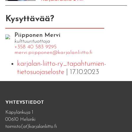
Kysyttävää?
Piipponen Mervi
kulttuurituottaja
+358 40 583 9295
mervi.​piipponen@​kar​jala​nlii​tto.​fi
karjalan-liitto-ry_tapahtumien-
tietosuojaseloste
| 17.10.2023
YHTEYSTIEDOT
Käpylänkuja 1
00610 Helsinki
toimisto(at)karjalanliitto.fi