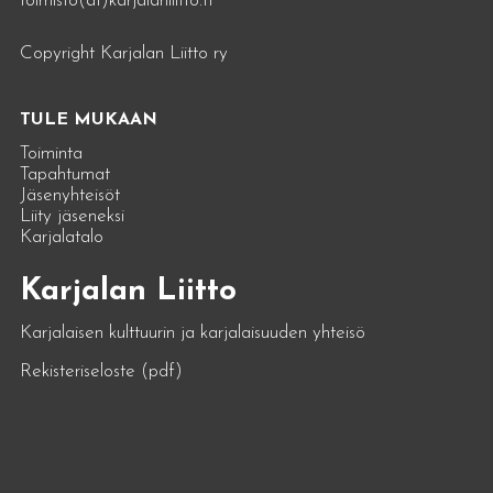
toimisto(at)karjalanliitto.fi
Copyright Karjalan Liitto ry
TULE MUKAAN
Toiminta
Tapahtumat
Jäsenyhteisöt
Liity jäseneksi
Karjalatalo
Karjalan Liitto
Karjalaisen kulttuurin ja karjalaisuuden yhteisö
Rekisteriseloste (pdf)