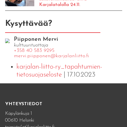
Karjalatalolla 24.11.
Kysyttävää?
Piipponen Mervi
kulttuurituottaja
+358 40 583 9295
mervi.​piipponen@​kar​jala​nlii​tto.​fi
karjalan-liitto-ry_tapahtumien-
tietosuojaseloste
| 17.10.2023
YHTEYSTIEDOT
Käpylänkuja 1
00610 Helsinki