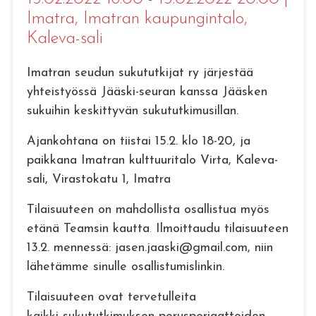
Imatra
, Imatran kaupungintalo,
Kaleva-sali
Imatran seudun sukututkijat ry järjestää
yhteistyössä Jääski-seuran kanssa Jääsken
sukuihin keskittyvän sukututkimusillan.
Ajankohtana on tiistai 15.2. klo 18-20, ja
paikkana Imatran kulttuuritalo Virta, Kaleva-
sali, Virastokatu 1, Imatra
Tilaisuuteen on mahdollista osallistua myös
etänä Teamsin kautta
.
Ilmoittaudu tilaisuuteen
13.2. mennessä: jasen.jaaski@gmail.com, niin
lähetämme sinulle osallistumislinkin.
Tilaisuuteen ovat tervetulleita