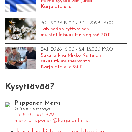
Itsenäisyyspäivän juhla
Karjalatalolla
30.11.2026 12:00 - 30.11.2026 16:00
Talvisodan syttymisen
muistotilaisuus Helsingissä 30.11.
24.11.2026 16:00 - 24.11.2026 19:00
Sukututkija Mikko Kuitulan
sukututkimusneuvonta
Karjalatalolla 24.11.
Kysyttävää?
Piipponen Mervi
kulttuurituottaja
+358 40 583 9295
mervi.​piipponen@​kar​jala​nlii​tto.​fi
karjalan-liitto-ry_tapahtumien-