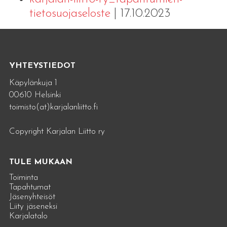
tietosuojaseloste
| 17.10.2023
YHTEYSTIEDOT
Käpylänkuja 1
00610 Helsinki
toimisto(at)karjalanliitto.fi
Copyright Karjalan Liitto ry
TULE MUKAAN
Toiminta
Tapahtumat
Jäsenyhteisöt
Liity jäseneksi
Karjalatalo