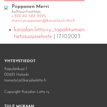
Piipponen Mervi
kulttuurituottaja
+358 40 583 9295
mervi.​piipponen@​kar​jala​nlii​tto.​fi
karjalan-liitto-ry_tapahtumien-
tietosuojaseloste
| 17.10.2023
YHTEYSTIEDOT
Käpylänkuja 1
00610 Helsinki
toimisto(at)karjalanliitto.fi
Copyright Karjalan Liitto ry
TULE MUKAAN