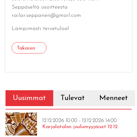
Seppäseltä osoitteesta
railar.seppanen@gmail.com
Lämpimästi tervetuloa!
Takaisin
Uusimmat
Tulevat
Menneet
12.12.2026 10:00 - 12.12.2026 14:00
Karjalatalon joulumyyjäiset 12.12.