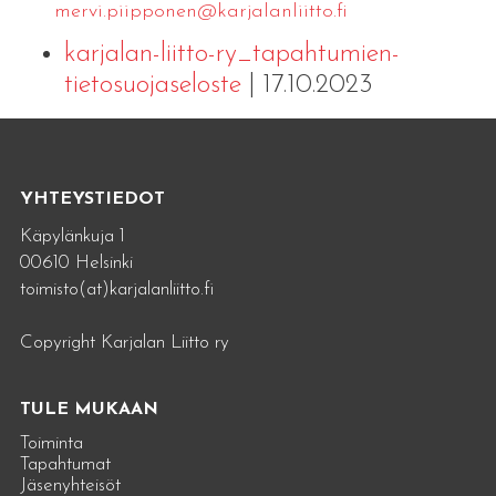
mervi.​piipponen@​kar​jala​nlii​tto.​fi
karjalan-liitto-ry_tapahtumien-
tietosuojaseloste
| 17.10.2023
YHTEYSTIEDOT
Käpylänkuja 1
00610 Helsinki
toimisto(at)karjalanliitto.fi
Copyright Karjalan Liitto ry
TULE MUKAAN
Toiminta
Tapahtumat
Jäsenyhteisöt