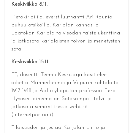
Keskiviikko 8.11.
Tietokirjailija, everstiluutnantti Ari Raunio
puhuu otsikoilla: Karjalan kannas ja
Laatokan Karjala talvisodan taistelukenttinä
ja jatkosota karjalaisten toivon ja menetysten
sota.
Keskiviikko 15.11.
FT, dosentti Teemu Keskisarja käsittelee
aihetta Mannerheimin ja Viipurin kohtaloita
1917-1918 ja Aalto-yliopiston professori Eero
Hyvösen aiheena on Sotasampo - talvi- ja
jatkosota semanttisessa webissä
(internetportaali).
Tilaisuuden järjestää Karjalan Liitto ja