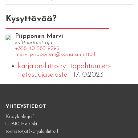
Kysyttävää?
Piipponen Mervi
kulttuurituottaja
+358 40 583 9295
mervi.​piipponen@​kar​jala​nlii​tto.​fi
karjalan-liitto-ry_tapahtumien-
tietosuojaseloste
| 17.10.2023
YHTEYSTIEDOT
Käpylänkuja 1
00610 Helsinki
toimisto(at)karjalanliitto.fi