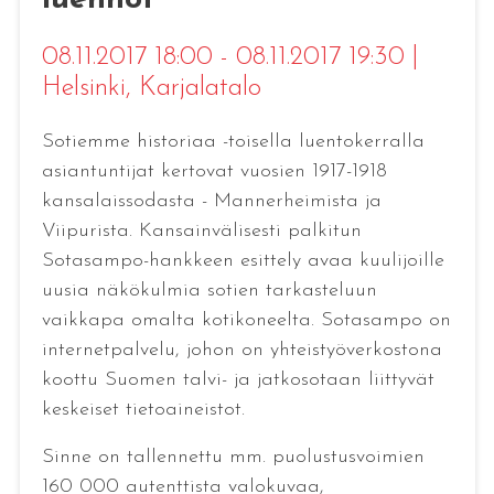
08.11.2017 18:00 - 08.11.2017 19:30
|
Helsinki
, Karjalatalo
Sotiemme historiaa -toisella luentokerralla
asiantuntijat kertovat vuosien 1917-1918
kansalaissodasta - Mannerheimista ja
Viipurista. Kansainvälisesti palkitun
Sotasampo-hankkeen esittely avaa kuulijoille
uusia näkökulmia sotien tarkasteluun
vaikkapa omalta kotikoneelta. Sotasampo on
internetpalvelu, johon on yhteistyöverkostona
koottu Suomen talvi- ja jatkosotaan liittyvät
keskeiset tietoaineistot.
Sinne on tallennettu mm. puolustusvoimien
160 000 autenttista valokuvaa,