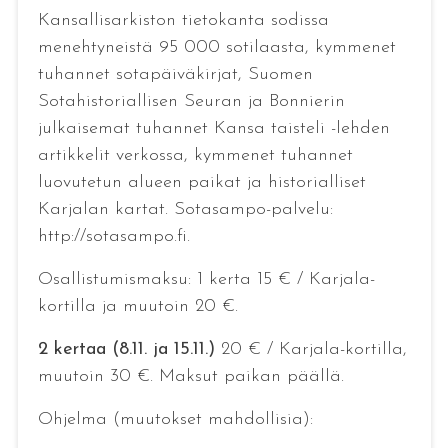
Kansallisarkiston tietokanta sodissa
menehtyneistä 95 000 sotilaasta, kymmenet
tuhannet sotapäiväkirjat, Suomen
Sotahistoriallisen Seuran ja Bonnierin
julkaisemat tuhannet Kansa taisteli -lehden
artikkelit verkossa, kymmenet tuhannet
luovutetun alueen paikat ja historialliset
Karjalan kartat. Sotasampo-palvelu:
http://sotasampo.fi.
Osallistumismaksu: 1 kerta 15 € / Karjala-
kortilla ja muutoin 20 €.
2 kertaa (8.11. ja 15.11.)
20 € / Karjala-kortilla,
muutoin 30 €. Maksut paikan päällä.
Ohjelma (muutokset mahdollisia):