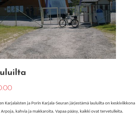
uluilta
0:00
ten Karjalaisten ja Porin Karjala-Seuran järjestämä lauluilta on keskiviikkon
rpoja, kahvia ja makkaroita. Vapaa pääsy, kaikki ovat tervetulleita.