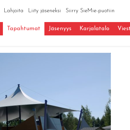
Lahjoita
Liity jäseneksi
Siirry SieMie-puotiin
Tapahtumat
Jäsenyys
Karjalatalo
Vies