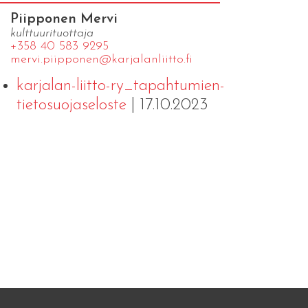
Piipponen Mervi
kulttuurituottaja
+358 40 583 9295
mervi.​piipponen@​kar​jala​nlii​tto.​fi
karjalan-liitto-ry_tapahtumien-
tietosuojaseloste
| 17.10.2023