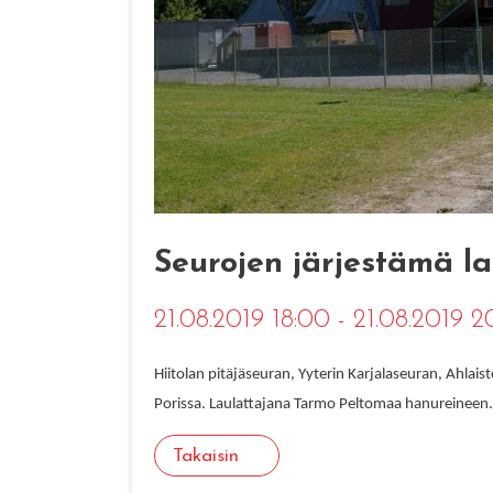
Seurojen järjestämä la
21.08.2019 18:00 - 21.08.2019 2
Hiitolan pitäjäseuran, Yyterin Karjalaseuran, Ahlais
Porissa. Laulattajana Tarmo Peltomaa hanureineen. A
Takaisin