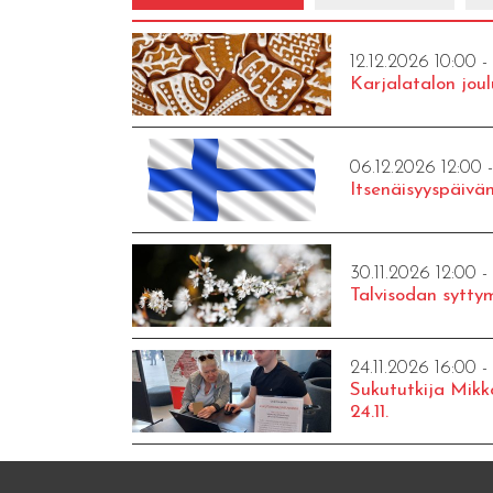
12.12.2026 10:00 -
Karjalatalon joul
06.12.2026 12:00 
Itsenäisyyspäivän
30.11.2026 12:00 -
Talvisodan syttym
24.11.2026 16:00 -
Sukututkija Mikk
24.11.