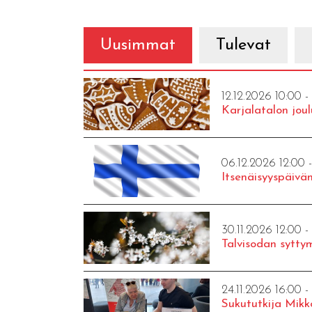
Uusimmat
Tulevat
12.12.2026 10:00 -
Karjalatalon joul
06.12.2026 12:00 
Itsenäisyyspäivän
30.11.2026 12:00 -
Talvisodan syttym
24.11.2026 16:00 -
Sukututkija Mikk