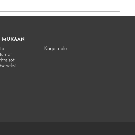
E MUKAAN
ta
Karjalatalo
tumat
hteisöt
jäseneksi