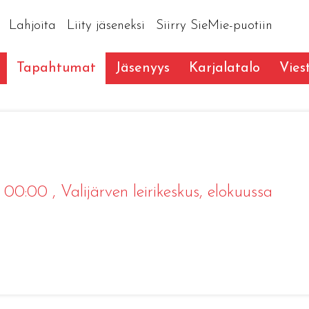
Lahjoita
Liity jäseneksi
Siirry SieMie-puotiin
Tapahtumat
Jäsenyys
Karjalatalo
Vies
0 00:00
, Valijärven leirikeskus, elokuussa