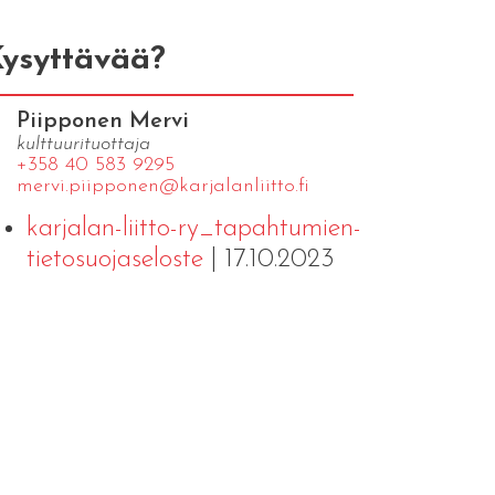
ysyttävää?
Piipponen Mervi
kulttuurituottaja
+358 40 583 9295
mervi.​piipponen@​kar​jala​nlii​tto.​fi
karjalan-liitto-ry_tapahtumien-
tietosuojaseloste
| 17.10.2023