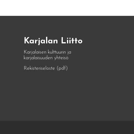
Karjalan Liitto
Karjalaisen kulttuurin ja
karjalaisuuden yhteisö
Rekisteriseloste (pdf)