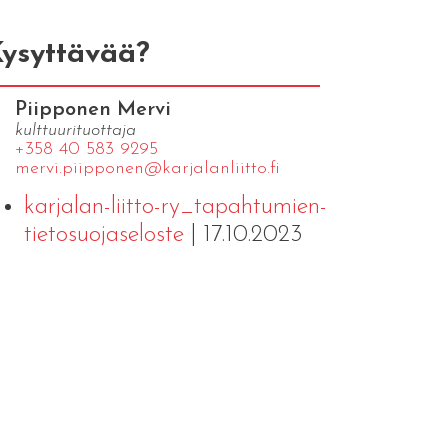
ysyttävää?
Piipponen Mervi
kulttuurituottaja
+358 40 583 9295
mervi.​piipponen@​kar​jala​nlii​tto.​fi
karjalan-liitto-ry_tapahtumien-
tietosuojaseloste
| 17.10.2023