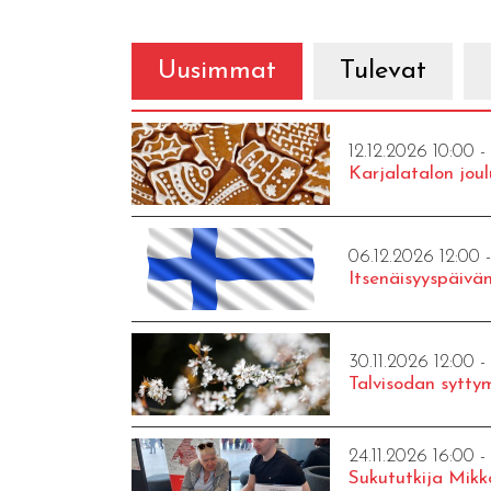
Uusimmat
Tulevat
12.12.2026 10:00 -
Karjalatalon joul
06.12.2026 12:00 
Itsenäisyyspäivän
30.11.2026 12:00 -
Talvisodan syttym
24.11.2026 16:00 -
Sukututkija Mikk