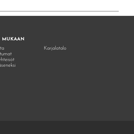
E MUKAAN
ta
Karjalatalo
tumat
hteisöt
jäseneksi