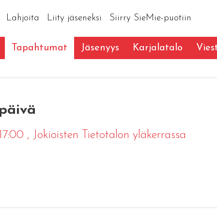
Lahjoita
Liity jäseneksi
Siirry SieMie-puotiin
Tapahtumat
Jäsenyys
Karjalatalo
Vies
apäivä
 17:00
, Jokioisten Tietotalon yläkerrassa