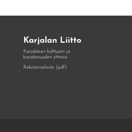
Karjalan Liitto
Karjalaisen kulttuurin ja
karjalaisuuden yhteisö
Rekisteriseloste (pdf)