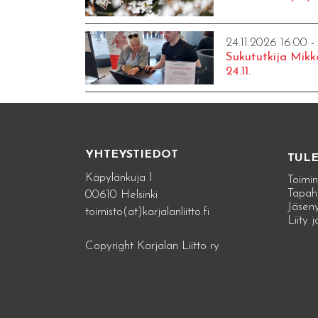
24.11.2026 16:00 -
Sukututkija Mikk
24.11.
YHTEYSTIEDOT
TUL
Käpylänkuja 1
Toimin
Tapah
00610 Helsinki
Jäseny
toimisto(at)karjalanliitto.fi
Liity 
Copyright Karjalan Liitto ry