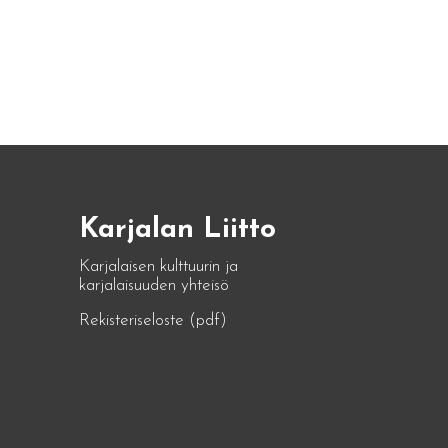
Karjalan Liitto
Karjalaisen kulttuurin ja
karjalaisuuden yhteisö
Rekisteriseloste (pdf)