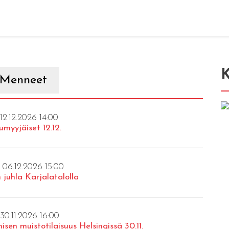
K
Menneet
 12.12.2026 14:00
umyyjäiset 12.12.
- 06.12.2026 15:00
 juhla Karjalatalolla
 30.11.2026 16:00
isen muistotilaisuus Helsingissä 30.11.