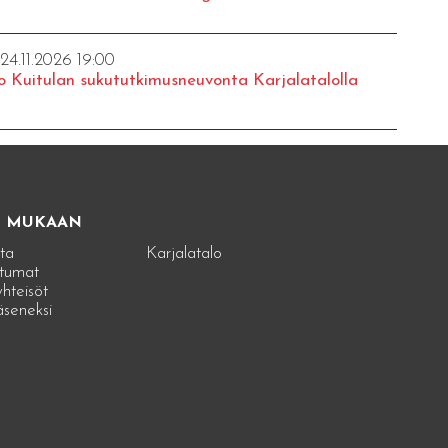
 24.11.2026 19:00
o Kuitulan sukututkimusneuvonta Karjalatalolla
E MUKAAN
ta
Karjalatalo
tumat
hteisöt
jäseneksi