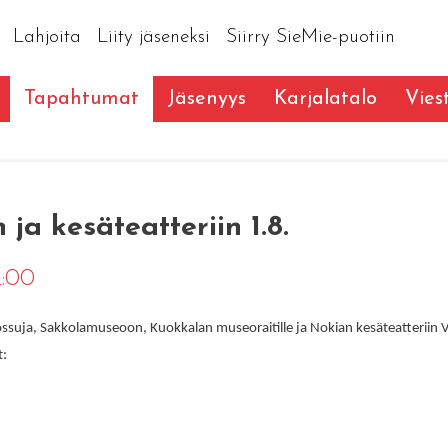
Lahjoita
Liity jäseneksi
Siirry SieMie-puotiin
Tapahtumat
Jäsenyys
Karjalatalo
Vies
ja kesäteatteriin 1.8.
2:00
suja, Sakkolamuseoon, Kuokkalan museoraitille ja Nokian kesäteatteriin 
t: