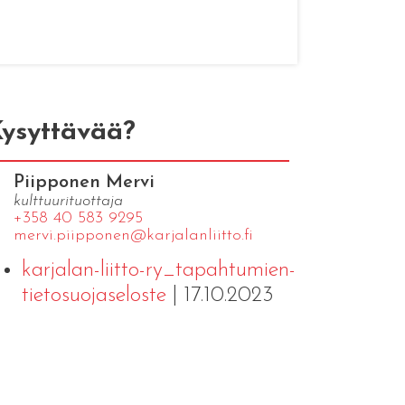
ysyttävää?
Piipponen Mervi
kulttuurituottaja
+358 40 583 9295
mervi.​piipponen@​kar​jala​nlii​tto.​fi
karjalan-liitto-ry_tapahtumien-
tietosuojaseloste
| 17.10.2023