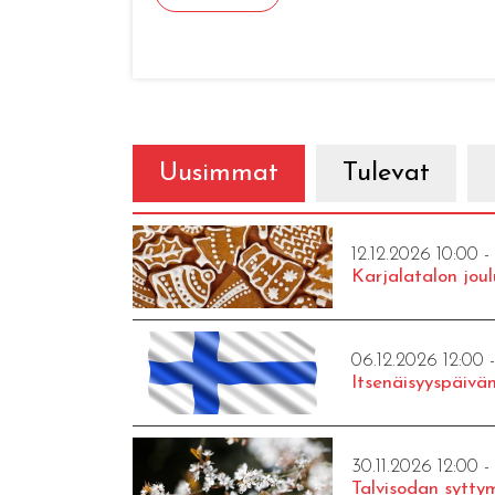
Uusimmat
Tulevat
12.12.2026 10:00 -
Karjalatalon joul
06.12.2026 12:00 
Itsenäisyyspäivän
30.11.2026 12:00 -
Talvisodan syttym