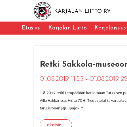
KARJALAN LIITTO RY
Etusivu
Karjalan Liitto
Karjalaisuus
Retki Sakkola-museoon 
01.08.2019 11:55 - 01.08.2019 2
1.8.2019
retki Lempäälään katsomaan Turkkisen pos
Villa Hakkarissa.
Hinta 70 €. Tiedustelut ja varaukse
taru.iivonen@juupajoki.fi
Takaisin