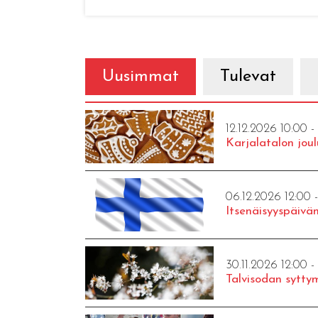
Uusimmat
Tulevat
12.12.2026 10:00 -
Karjalatalon joul
06.12.2026 12:00 
Itsenäisyyspäivän
30.11.2026 12:00 -
Talvisodan syttym