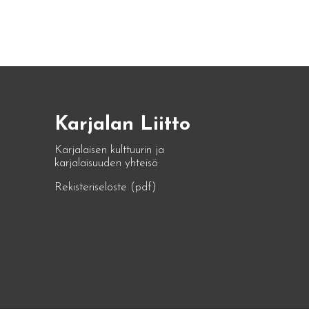
Karjalan Liitto
Karjalaisen kulttuurin ja
karjalaisuuden yhteisö
Rekisteriseloste (pdf)