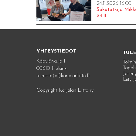
24.11.2026 16:00 -
Sukututkija Mikk
24.11.
YHTEYSTIEDOT
TUL
Käpylänkuja 1
Toimin
Tapah
00610 Helsinki
Jäseny
toimisto(at)karjalanliitto.fi
Liity 
Copyright Karjalan Liitto ry