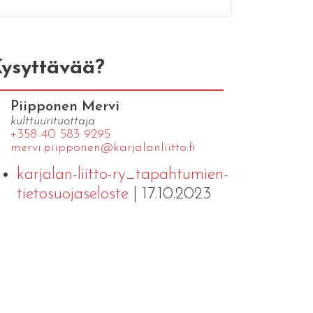
ysyttävää?
Piipponen Mervi
kulttuurituottaja
+358 40 583 9295
mervi.​piipponen@​kar​jala​nlii​tto.​fi
karjalan-liitto-ry_tapahtumien-
tietosuojaseloste
| 17.10.2023