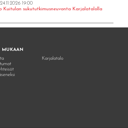
 24.11.2026 19:00
o Kuitulan sukututkimusneuvonta Karjalatalolla
E MUKAAN
ta
Karjalatalo
tumat
hteisöt
jäseneksi