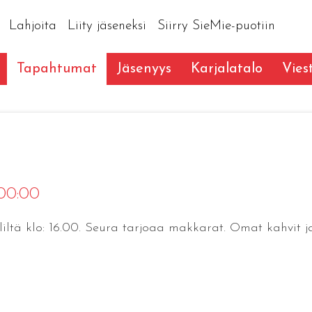
Lahjoita
Liity jäseneksi
Siirry SieMie-puotiin
Tapahtumat
Jäsenyys
Karjalatalo
Vies
 00:00
liltä klo: 16.00. Seura tarjoaa makkarat. Omat kahvit