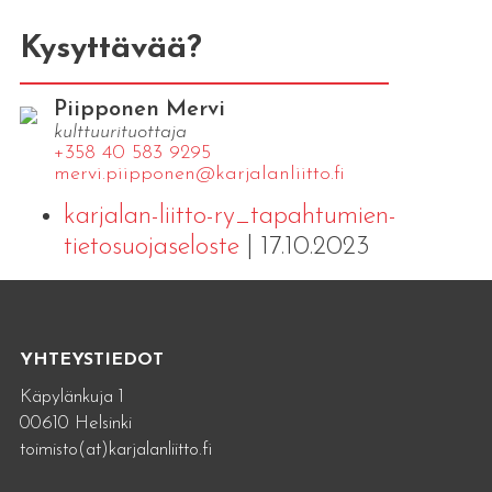
Kysyttävää?
Piipponen Mervi
kulttuurituottaja
+358 40 583 9295
mervi.​piipponen@​kar​jala​nlii​tto.​fi
karjalan-liitto-ry_tapahtumien-
tietosuojaseloste
| 17.10.2023
YHTEYSTIEDOT
Käpylänkuja 1
00610 Helsinki
toimisto(at)karjalanliitto.fi