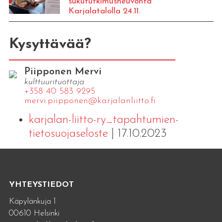
sukututkimusneuvonta
Karjalatalolla 24.11.
Kysyttävää?
Piipponen Mervi
kulttuurituottaja
+358 40 583 9295
mervi.​piipponen@​kar​jala​nlii​tto.​fi
karjalan-liitto-ry_tapahtumien-
tietosuojaseloste
| 17.10.2023
YHTEYSTIEDOT
Käpylänkuja 1
00610 Helsinki