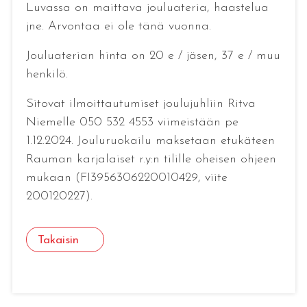
Luvassa on maittava jouluateria, haastelua
jne. Arvontaa ei ole tänä vuonna.
Jouluaterian hinta on 20 e / jäsen, 37 e / muu
henkilö.
Sitovat ilmoittautumiset joulujuhliin Ritva
Niemelle 050 532 4553 viimeistään pe
1.12.2024. Jouluruokailu maksetaan etukäteen
Rauman karjalaiset r.y:n tilille oheisen ohjeen
mukaan (FI3956306220010429, viite
200120227).
Takaisin