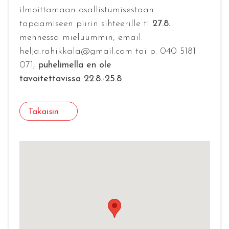
ilmoittamaan osallistumisestaan
tapaamiseen piirin sihteerille ti
27.8.
mennessä mieluummin, email:
helja.rahikkala@gmail.com tai p. 040 5181
071,
puhelimella en ole
tavoitettavissa 22.8.-25.8
.
Takaisin