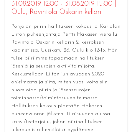
31.08.2019 12:00 - 31.08.2019 15:00
|
Oulu
, Ravintola Oskarin kellari
Pohjolan piirin hallituksen kokous ja Karjalan
Liiton puheenjohtaja Pertti Hakasen vierailu
Ravintola Oskarin kellarin 2. kerroksen
kabinetissa, Uusikatu 26, Oulu klo 12-15. Hän
tulee piiriimme tapaamaan hallituksen
jäseniä ja seurojen aktiivitoimijoita.
Keskustellaan Liiton juhlavuoden 2020
ohjelmasta ja siitä, miten vuosi voitaisiin
huomioida piirin ja jäsenseurojen
toiminnassa/toimintasuunnitelmassa.
Hallituksen kokous pidetään Hakasen
puheenvuoron jälkeen. Tilaisuuden alussa
kahvi/teetarjoilu, johon piirihallituksen
ulkopuolisia henkilöitä pyydämme