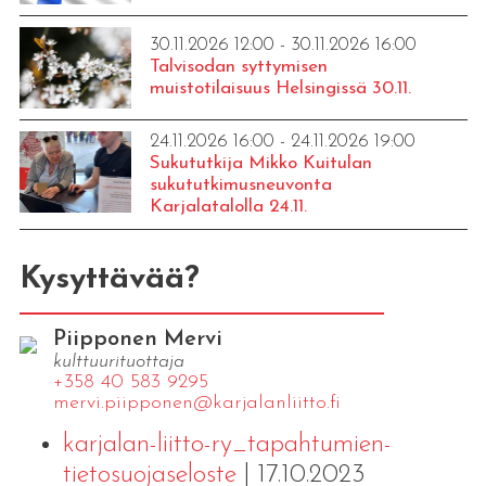
30.11.2026 12:00 - 30.11.2026 16:00
Talvisodan syttymisen
muistotilaisuus Helsingissä 30.11.
24.11.2026 16:00 - 24.11.2026 19:00
Sukututkija Mikko Kuitulan
sukututkimusneuvonta
Karjalatalolla 24.11.
Kysyttävää?
Piipponen Mervi
kulttuurituottaja
+358 40 583 9295
mervi.​piipponen@​kar​jala​nlii​tto.​fi
karjalan-liitto-ry_tapahtumien-
tietosuojaseloste
| 17.10.2023