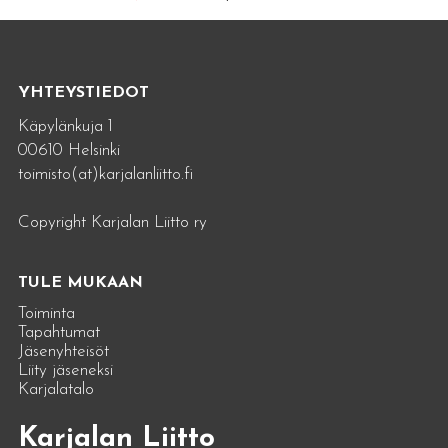
YHTEYSTIEDOT
Käpylänkuja 1
00610 Helsinki
toimisto(at)karjalanliitto.fi
Copyright Karjalan Liitto ry
TULE MUKAAN
Toiminta
Tapahtumat
Jäsenyhteisöt
Liity jäseneksi
Karjalatalo
Karjalan Liitto