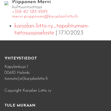
Piipponen Mervi
kulttuurituottaja
+358 40 583 9295
mervi.​piipponen@​kar​jala​nlii​tto.​fi
karjalan-liitto-ry_tapahtumien-
tietosuojaseloste
| 17.10.2023
YHTEYSTIEDOT
Käpylänkuja 1
00610 Helsinki
toimisto(at)karjalanliitto.fi
Copyright Karjalan Liitto ry
TULE MUKAAN