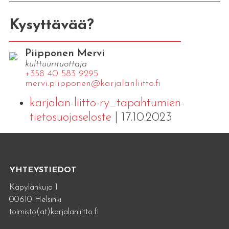
Kysyttävää?
Piipponen Mervi
kulttuurituottaja
+358 40 583 9295
mervi.​piipponen@​kar​jala​nlii​tto.​fi
karjalan-liitto-ry_tapahtumien-
tietosuojaseloste
| 17.10.2023
YHTEYSTIEDOT
Käpylänkuja 1
00610 Helsinki
toimisto(at)karjalanliitto.fi