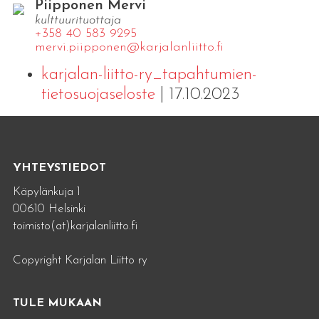
Piipponen Mervi
kulttuurituottaja
+358 40 583 9295
mervi.​piipponen@​kar​jala​nlii​tto.​fi
karjalan-liitto-ry_tapahtumien-
tietosuojaseloste
| 17.10.2023
YHTEYSTIEDOT
Käpylänkuja 1
00610 Helsinki
toimisto(at)karjalanliitto.fi
Copyright Karjalan Liitto ry
TULE MUKAAN