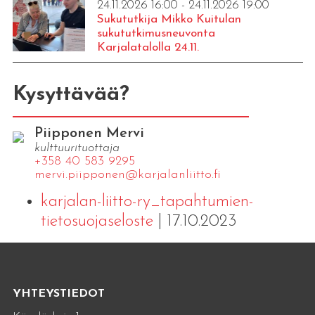
24.11.2026 16:00 - 24.11.2026 19:00
Sukututkija Mikko Kuitulan
sukututkimusneuvonta
Karjalatalolla 24.11.
Kysyttävää?
Piipponen Mervi
kulttuurituottaja
+358 40 583 9295
mervi.​piipponen@​kar​jala​nlii​tto.​fi
karjalan-liitto-ry_tapahtumien-
tietosuojaseloste
| 17.10.2023
YHTEYSTIEDOT