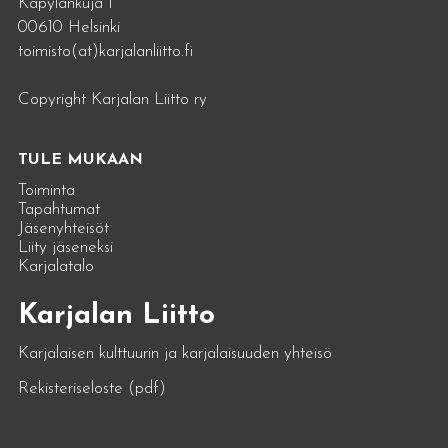
Käpylänkuja 1
00610 Helsinki
toimisto(at)karjalanliitto.fi
Copyright Karjalan Liitto ry
TULE MUKAAN
Toiminta
Tapahtumat
Jäsenyhteisöt
Liity jäseneksi
Karjalatalo
Karjalan Liitto
Karjalaisen kulttuurin ja karjalaisuuden yhteisö
Rekisteriseloste (pdf)