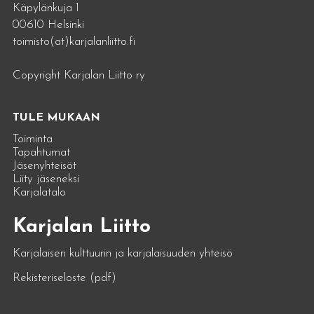
Käpylänkuja 1
00610 Helsinki
toimisto(at)karjalanliitto.fi
Copyright Karjalan Liitto ry
TULE MUKAAN
Toiminta
Tapahtumat
Jäsenyhteisöt
Liity jäseneksi
Karjalatalo
Karjalan Liitto
Karjalaisen kulttuurin ja karjalaisuuden yhteisö
Rekisteriseloste (pdf)