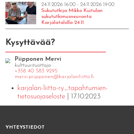
24.11.2026 16:00 - 24.11.2026 19:00
Sukututkija Mikko Kuitulan
sukututkimusneuvonta
Karjalatalolla 24.11.
Kysyttävää?
Piipponen Mervi
kulttuurituottaja
+358 40 583 9295
mervi.​piipponen@​kar​jala​nlii​tto.​fi
karjalan-liitto-ry_tapahtumien-
tietosuojaseloste
| 17.10.2023
YHTEYSTIEDOT