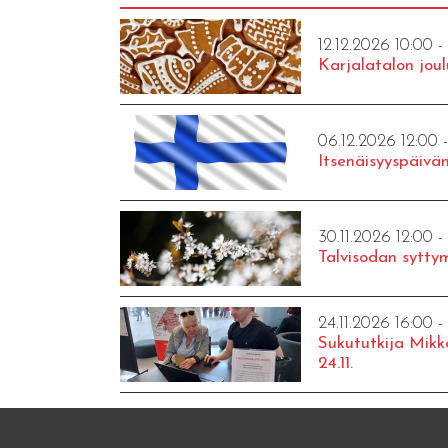
12.12.2026 10:00 -
Karjalatalon joul
06.12.2026 12:00 
Itsenäisyyspäivän
30.11.2026 12:00 -
Talvisodan syttym
24.11.2026 16:00 -
Sukututkija Mikk
24.11.