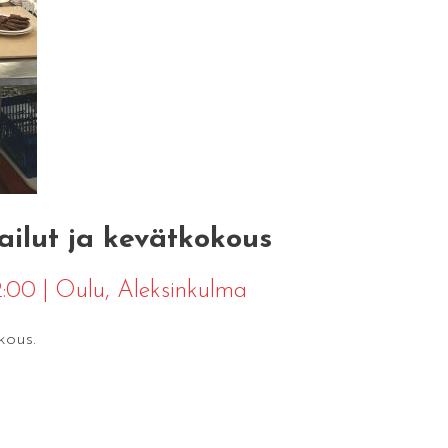
ailut ja kevätkokous
12:00
|
Oulu
, Aleksinkulma
kous.