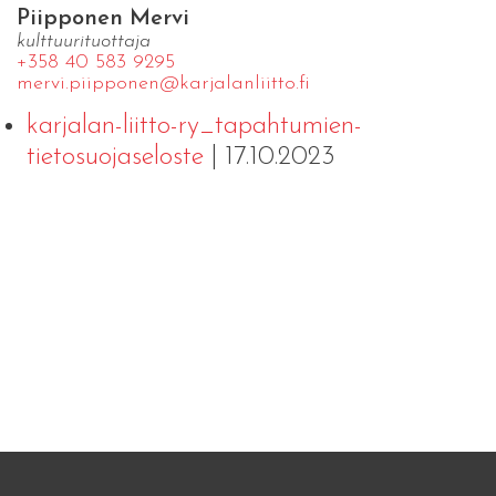
Piipponen Mervi
kulttuurituottaja
+358 40 583 9295
mervi.​piipponen@​kar​jala​nlii​tto.​fi
karjalan-liitto-ry_tapahtumien-
tietosuojaseloste
| 17.10.2023