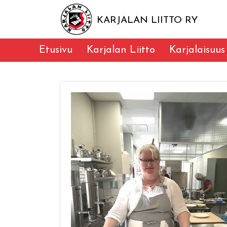
KARJALAN LIITTO RY
Etusivu
Karjalan Liitto
Karjalaisuus