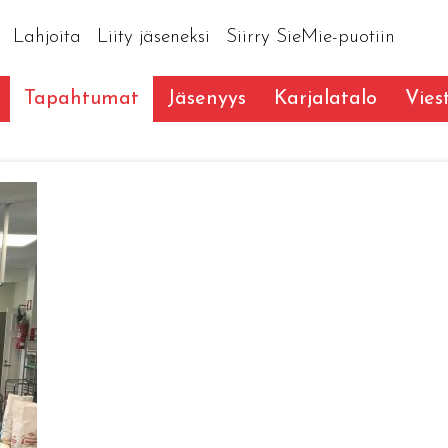
Lahjoita
Liity jäseneksi
Siirry SieMie-puotiin
Tapahtumat
Jäsenyys
Karjalatalo
Vies