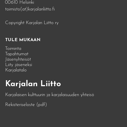
00610 Helsinki
toimisto(at)karjalanliitto.fi
Copyright Karjalan Liitto ry
TULE MUKAAN
Toiminta
Tapahtumat
Jäsenyhteisöt
Liity jäseneksi
Karjalatalo
Karjalan Liitto
Karjalaisen kulttuurin ja karjalaisuuden yhteisö
Rekisteriseloste (pdf)