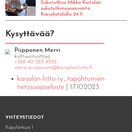
Sukututkija Mikko Kuitulan
sukututkimusneuvonta
Karjalatalolla 24.11.
Kysyttävää?
Piipponen Mervi
kulttuurituottaja
+358 40 583 9295
mervi.​piipponen@​kar​jala​nlii​tto.​fi
karjalan-liitto-ry_tapahtumien-
tietosuojaseloste
| 17.10.2023
YHTEYSTIEDOT
Käpylänkuja 1