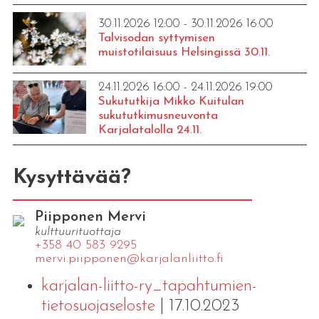
30.11.2026 12:00 - 30.11.2026 16:00
Talvisodan syttymisen
muistotilaisuus Helsingissä 30.11.
24.11.2026 16:00 - 24.11.2026 19:00
Sukututkija Mikko Kuitulan
sukututkimusneuvonta
Karjalatalolla 24.11.
Kysyttävää?
Piipponen Mervi
kulttuurituottaja
+358 40 583 9295
mervi.​piipponen@​kar​jala​nlii​tto.​fi
karjalan-liitto-ry_tapahtumien-
tietosuojaseloste
| 17.10.2023