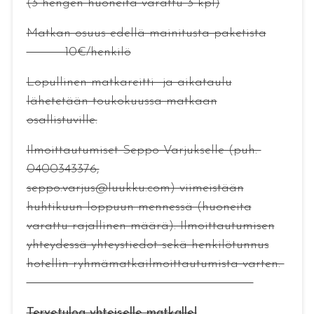
(3 hengen huoneita varattu 3 kpl)
Matkan osuus edellä mainitusta paketista
10€/henkilö
Lopullinen matkareitti ja aikataulu
lähetetään toukokuussa matkaan
osallistuville.
Ilmoittautumiset Seppo Varjukselle (puh.
0400343376,
seppo.varjus@luukku.com) viimeistään
huhtikuun loppuun mennessä (huoneita
varattu rajallinen määrä). Ilmoittautumisen
yhteydessä yhteystiedot sekä henkilötunnus
hotellin ryhmämatkailmoittautumista varten.
Tervetuloa yhteiselle matkalle!