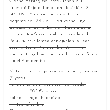
vuonna Helsingissä. Satakunnan piiri
järjestää linja-automatkan Helsinkiin 12-
14.6.2020. Alustava matkareitti: Lähtö
perjantaina 12.6 klo 11 Pori vanha linja-
autoasema–Luvia–Eurajoki-Rauma-Eura-
Harjavalta–Kokemäki–Huittinen-Helsinki.
Paluukuljetus lähtee päiväjuhlan jälkeen
suunnuntaina 14.6. noin klo 17. Piiri on
varannut rajallisen määrän huoneita Sokos
Hotel Presidentistä.
Matkan hinta kuljetuksineen ja yöpymisineen
(2 yötä)
kahden hengen huoneissa (parivuode)
205 €/henkilö,
kolmen hengen huoneissa
160 €/henkilö