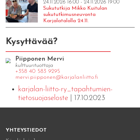
24.11.2026 16:00 - 24.11.2026 19:00
Sukututkija Mikko Kuitulan
sukututkimusneuvonta
Karjalatalolla 24.11.
Kysyttävää?
Piipponen Mervi
kulttuurituottaja
+358 40 583 9295
mervi.​piipponen@​kar​jala​nlii​tto.​fi
karjalan-liitto-ry_tapahtumien-
tietosuojaseloste
| 17.10.2023
YHTEYSTIEDOT