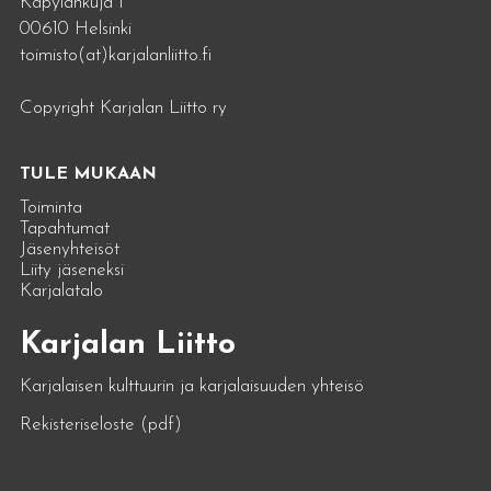
Käpylänkuja 1
00610 Helsinki
toimisto(at)karjalanliitto.fi
Copyright Karjalan Liitto ry
TULE MUKAAN
Toiminta
Tapahtumat
Jäsenyhteisöt
Liity jäseneksi
Karjalatalo
Karjalan Liitto
Karjalaisen kulttuurin ja karjalaisuuden yhteisö
Rekisteriseloste (pdf)