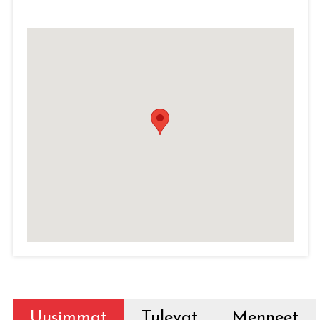
Uusimmat
Tulevat
Menneet