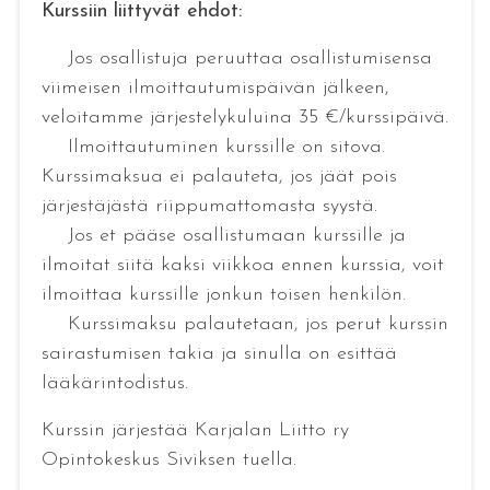
Kurssiin liittyvät ehdot:
Jos osallistuja peruuttaa osallistumisensa
viimeisen ilmoittautumispäivän jälkeen,
veloitamme järjestelykuluina 35 €/kurssipäivä.
Ilmoittautuminen kurssille on sitova.
Kurssimaksua ei palauteta, jos jäät pois
järjestäjästä riippumattomasta syystä.
Jos et pääse osallistumaan kurssille ja
ilmoitat siitä kaksi viikkoa ennen kurssia, voit
ilmoittaa kurssille jonkun toisen henkilön.
Kurssimaksu palautetaan, jos perut kurssin
sairastumisen takia ja sinulla on esittää
lääkärintodistus.
Kurssin järjestää Karjalan Liitto ry
Opintokeskus Siviksen tuella.