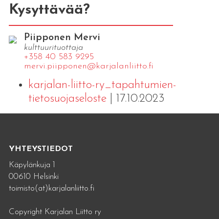
Kysyttävää?
Piipponen Mervi
kulttuurituottaja
+358 40 583 9295
mervi.​piipponen@​kar​jala​nlii​tto.​fi
karjalan-liitto-ry_tapahtumien-
tietosuojaseloste
| 17.10.2023
YHTEYSTIEDOT
Käpylänkuja 1
00610 Helsinki
toimisto(at)karjalanliitto.fi
Copyright Karjalan Liitto ry