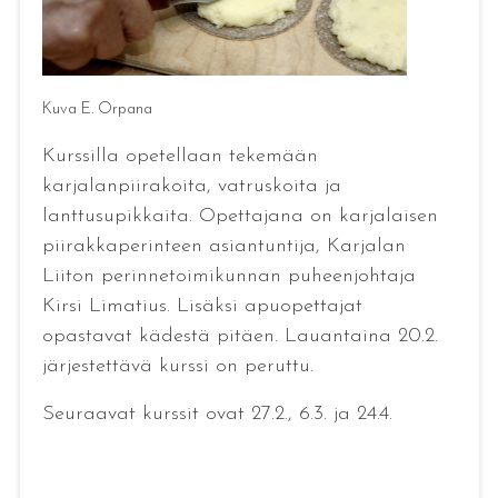
Kuva E. Orpana
Kurssilla opetellaan tekemään
karjalanpiirakoita, vatruskoita ja
lanttusupikkaita. Opettajana on karjalaisen
piirakkaperinteen asiantuntija, Karjalan
Liiton perinnetoimikunnan puheenjohtaja
Kirsi Limatius. Lisäksi apuopettajat
opastavat kädestä pitäen. Lauantaina 20.2.
järjestettävä kurssi on peruttu.
Seuraavat kurssit ovat 27.2., 6.3. ja 24.4.