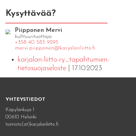
Kysyttävää?
Piipponen Mervi
kulttuurituottaja
+358 40 583 9295
mervi.​piipponen@​kar​jala​nlii​tto.​fi
karjalan-liitto-ry_tapahtumien-
tietosuojaseloste
| 17.10.2023
YHTEYSTIEDOT
Käpylänkuja 1
00610 Helsinki
toimisto(at)karjalanliitto.fi