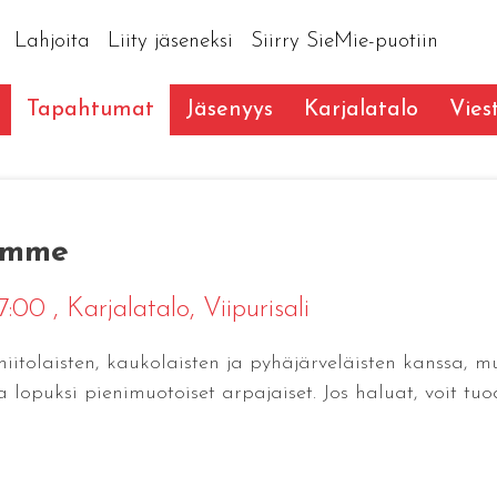
Lahjoita
Liity jäseneksi
Siirry SieMie-puotiin
Tapahtumat
Jäsenyys
Karjalatalo
Vies
lumme
17:00
, Karjalatalo, Viipurisali
iitolaisten, kaukolaisten ja pyhäjärveläisten kanssa, 
a lopuksi pienimuotoiset arpajaiset. Jos haluat, voit tuo