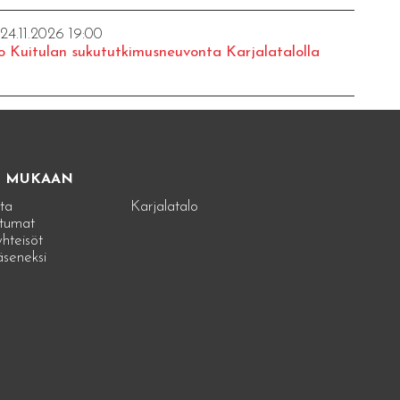
 24.11.2026 19:00
o Kuitulan sukututkimusneuvonta Karjalatalolla
E MUKAAN
ta
Karjalatalo
tumat
hteisöt
jäseneksi