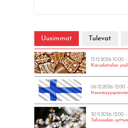
Uusimmat
Tulevat
12.12.2026 10:00 -
Karjalatalon joul
06.12.2026 12:00 
Itsenäisyyspäivän
30.11.2026 12:00 -
Talvisodan syttym