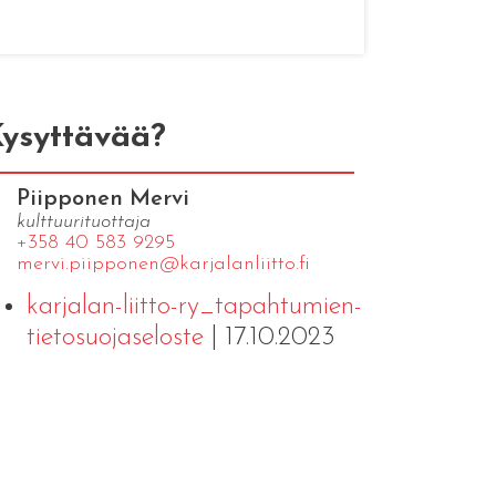
ysyttävää?
Piipponen Mervi
kulttuurituottaja
+358 40 583 9295
mervi.​piipponen@​kar​jala​nlii​tto.​fi
karjalan-liitto-ry_tapahtumien-
tietosuojaseloste
| 17.10.2023