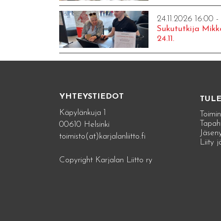
24.11.2026 16:00 -
Sukututkija Mikk
24.11.
YHTEYSTIEDOT
TUL
Käpylänkuja 1
Toimin
Tapah
00610 Helsinki
Jäseny
toimisto(at)karjalanliitto.fi
Liity 
Copyright Karjalan Liitto ry