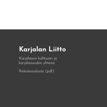
Karjalan Liitto
Karjalaisen kulttuurin ja
karjalaisuuden yhteisö
Rekisteriseloste (pdf)