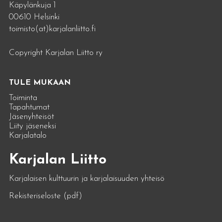
Käpylänkuja 1
00610 Helsinki
toimisto(at)karjalanliitto.fi
Copyright Karjalan Liitto ry
TULE MUKAAN
Toiminta
Tapahtumat
Jäsenyhteisöt
Liity jäseneksi
Karjalatalo
Karjalan Liitto
Karjalaisen kulttuurin ja karjalaisuuden yhteisö
Rekisteriseloste (pdf)