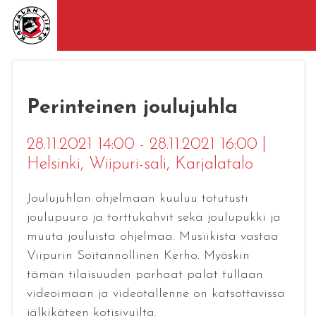
Perinteinen joulujuhla
28.11.2021 14:00 - 28.11.2021 16:00
|
Helsinki
, Wiipuri-sali, Karjalatalo
Joulujuhlan ohjelmaan kuuluu totutusti
joulupuuro ja torttukahvit sekä joulupukki ja
muuta jouluista ohjelmaa. Musiikista vastaa
Viipurin Soitannollinen Kerho. Myöskin
tämän tilaisuuden parhaat palat tullaan
videoimaan ja videotallenne on katsottavissa
jälkikäteen kotisivuilta.