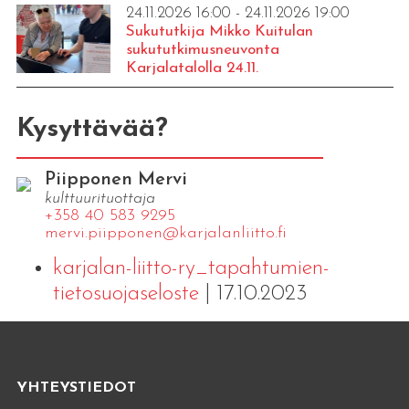
24.11.2026 16:00 - 24.11.2026 19:00
Sukututkija Mikko Kuitulan
sukututkimusneuvonta
Karjalatalolla 24.11.
Kysyttävää?
Piipponen Mervi
kulttuurituottaja
+358 40 583 9295
mervi.​piipponen@​kar​jala​nlii​tto.​fi
karjalan-liitto-ry_tapahtumien-
tietosuojaseloste
| 17.10.2023
YHTEYSTIEDOT