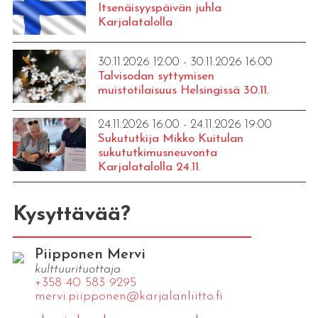
Itsenäisyyspäivän juhla
Karjalatalolla
30.11.2026 12:00 - 30.11.2026 16:00
Talvisodan syttymisen
muistotilaisuus Helsingissä 30.11.
24.11.2026 16:00 - 24.11.2026 19:00
Sukututkija Mikko Kuitulan
sukututkimusneuvonta
Karjalatalolla 24.11.
Kysyttävää?
Piipponen Mervi
kulttuurituottaja
+358 40 583 9295
mervi.​piipponen@​kar​jala​nlii​tto.​fi