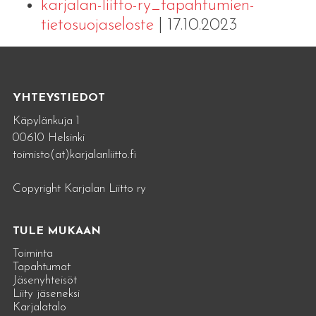
karjalan-liitto-ry_tapahtumien-
tietosuojaseloste
| 17.10.2023
YHTEYSTIEDOT
Käpylänkuja 1
00610 Helsinki
toimisto(at)karjalanliitto.fi
Copyright Karjalan Liitto ry
TULE MUKAAN
Toiminta
Tapahtumat
Jäsenyhteisöt
Liity jäseneksi
Karjalatalo