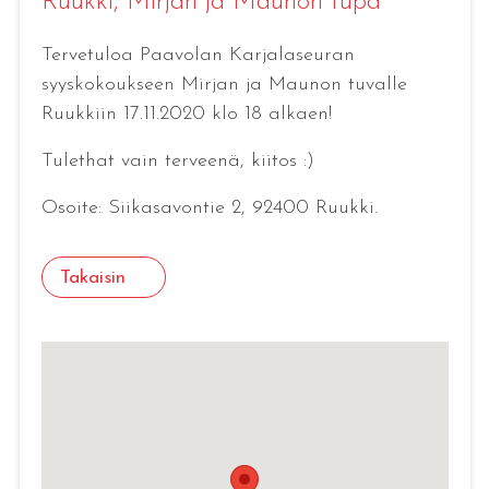
Ruukki
, Mirjan ja Maunon tupa
Tervetuloa Paavolan Karjalaseuran
syyskokoukseen Mirjan ja Maunon tuvalle
Ruukkiin 17.11.2020 klo 18 alkaen!
Tulethat vain terveenä, kiitos :)
Osoite: Siikasavontie 2, 92400 Ruukki.
Takaisin