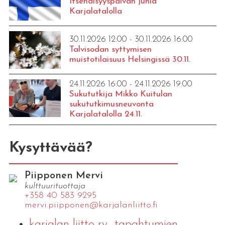
Itsenäisyyspäivän juhla
Karjalatalolla
30.11.2026 12:00 - 30.11.2026 16:00
Talvisodan syttymisen
muistotilaisuus Helsingissä 30.11.
24.11.2026 16:00 - 24.11.2026 19:00
Sukututkija Mikko Kuitulan
sukututkimusneuvonta
Karjalatalolla 24.11.
Kysyttävää?
Piipponen Mervi
kulttuurituottaja
+358 40 583 9295
mervi.​piipponen@​kar​jala​nlii​tto.​fi
karjalan-liitto-ry_tapahtumien-