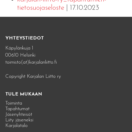
tietosuojaseloste
| 17.10.2023
YHTEYSTIEDOT
Käpylänkuja 1
00610 Helsinki
toimisto(at)karjalanliitto.fi
Copyright Karjalan Liitto ry
TULE MUKAAN
Toiminta
Tapahtumat
Jäsenyhteisöt
Liity jäseneksi
Karjalatalo